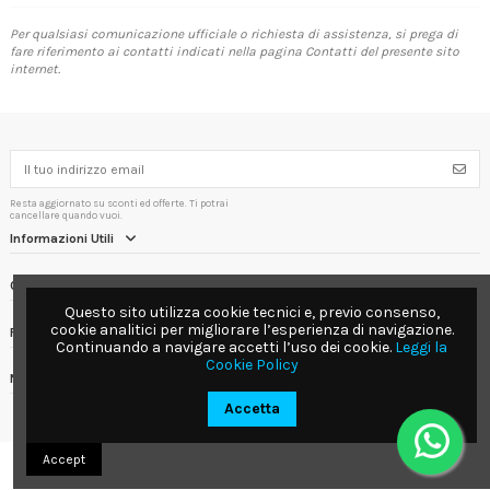
Per qualsiasi comunicazione ufficiale o richiesta di assistenza, si prega di
fare riferimento ai contatti indicati nella pagina
Contatti
del presente sito
internet.
Resta aggiornato su sconti ed offerte. Ti potrai
cancellare quando vuoi.
Informazioni Utili
Contact us
Questo sito utilizza cookie tecnici e, previo consenso,
cookie analitici per migliorare l’esperienza di navigazione.
Follow us
Continuando a navigare accetti l’uso dei cookie.
Leggi la
Cookie Policy
Newsletter
Accetta
Accept