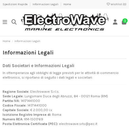
Spedizioni Rapide
Informazioni Legali
Home
Wishlist (
0
)
0
Home
Informazioni Legali
Informazioni Legali
Dati Societari e Informazioni Legali
In ottemperanza agli obblighi di legge previsti per le attività di commercio
elettronico, si riportano di seguito i dati legali e societari:
Ragione Sociale:
Electrowave S.r.l.s.
Sede Legale:
Lungomare Duca degli Abruzzi, 84 - 00121 Roma (RM)
Partita IVA:
14171441000
Codice Fiscale:
14171441000
Capitale Sociale:
€ 2.000,00 i.v.
Iscrizione Registro Imprese di:
Roma
Numero REA:
RM-1501769
Posta Elettronica Certificata (PEC):
electrowave.srls@pec.it