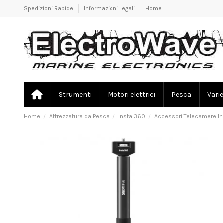
Spedizioni Rapide
Informazioni Legali
Home
Strumenti
Motori elettrici
Pesca
Varie
Home
Attrezzatura da Pesca
Insta 360
Accessori Telecamere I