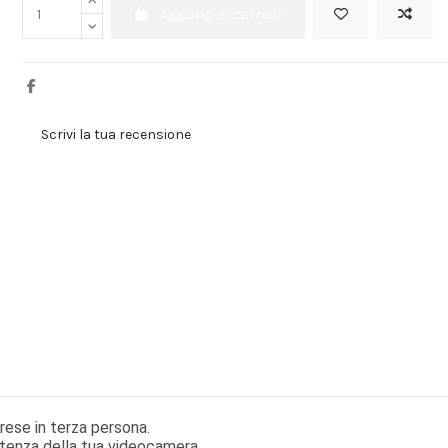
Aggiungi al carrello
Scrivi la tua recensione
rese in terza persona.
otenza della tua videocamera.