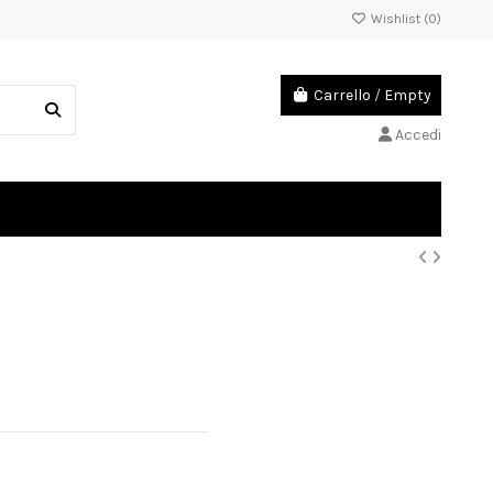
Wishlist (
0
)
Carrello
/
Empty
Accedi