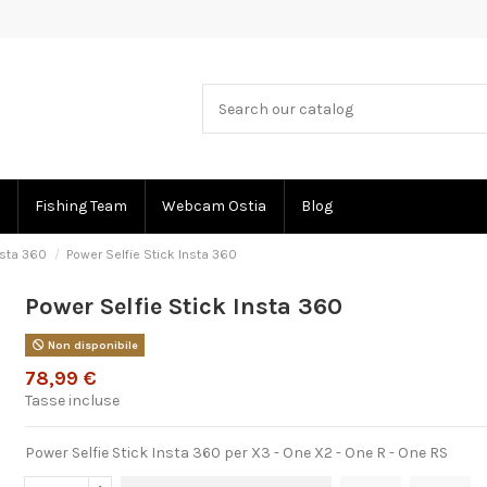
Fishing Team
Webcam Ostia
Blog
nsta 360
Power Selfie Stick Insta 360
Power Selfie Stick Insta 360
Non disponibile
78,99 €
Tasse incluse
Power Selfie Stick Insta 360 per X3 - One X2 - One R - One RS