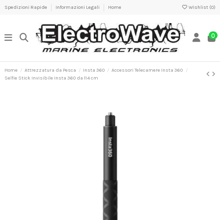
Spedizioni Rapide
Informazioni Legali
Home
Wishlist (
0
)
0
Home
Attrezzatura da Pesca
Insta 360
Accessori Telecamere Insta 360
Selfie Stick Invisibile Insta 360 da 114 cm