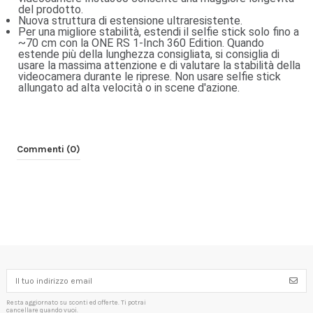
del prodotto.
Nuova struttura di estensione ultraresistente.
Per una migliore stabilità, estendi il selfie stick solo fino a
~70 cm con la ONE RS 1-Inch 360 Edition. Quando
estende più della lunghezza consigliata, si consiglia di
usare la massima attenzione e di valutare la stabilità della
videocamera durante le riprese. Non usare selfie stick
allungato ad alta velocità o in scene d'azione.
Commenti (0)
Resta aggiornato su sconti ed offerte. Ti potrai
cancellare quando vuoi.