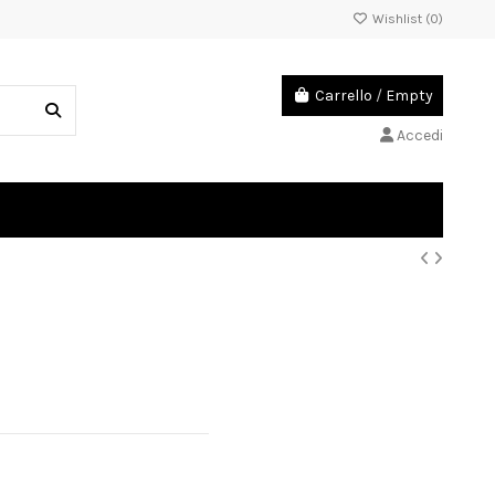
Wishlist (
0
)
Carrello
/
Empty
Accedi