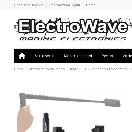
Spedizioni Rapide
Informazioni Legali
Home
Strumenti
Motori elettrici
Pesca
Varie
Home
Attrezzatura da Pesca
Insta 360
Accessori Telecamere I