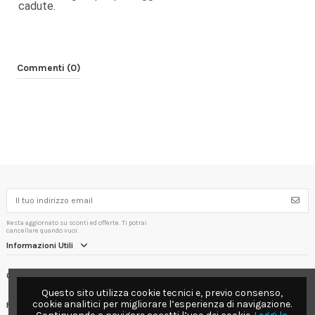
cadute.
Commenti (0)
Resta aggiornato su sconti ed offerte. Ti potrai
cancellare quando vuoi.
Informazioni Utili
Contact us
Questo sito utilizza cookie tecnici e, previo consenso,
cookie analitici per migliorare l’esperienza di navigazione.
Follow us