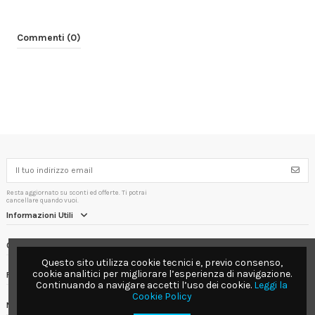
Commenti (0)
Resta aggiornato su sconti ed offerte. Ti potrai
cancellare quando vuoi.
Informazioni Utili
Contact us
Questo sito utilizza cookie tecnici e, previo consenso,
cookie analitici per migliorare l’esperienza di navigazione.
Follow us
Continuando a navigare accetti l’uso dei cookie.
Leggi la
Cookie Policy
Newsletter