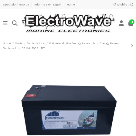
Spedizioni Rapide
Informazioni Legali
Home
Wishlist (
0
)
0
Home
Varie
Batterie Litio
Batterie al Litio Energy Research
Energy Research
Batteria Litio 36 Vdc 100 Ah BT