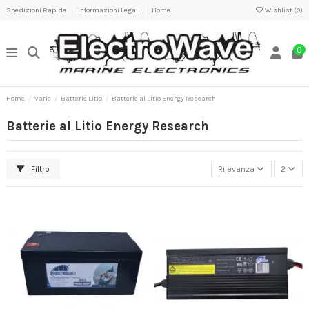
Spedizioni Rapide
Informazioni Legali
Home
Wishlist (
0
)
0
Home
Varie
Batterie Litio
Batterie al Litio Energy Research
Batterie al Litio Energy Research
Filtro
Rilevanza
2