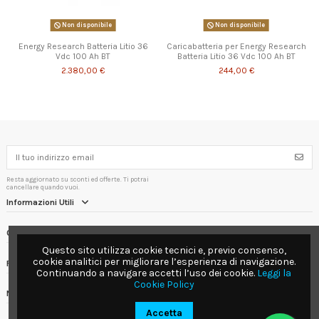
Non disponibile
Non disponibile
Energy Research Batteria Litio 36
Caricabatteria per Energy Research
Vdc 100 Ah BT
Batteria Litio 36 Vdc 100 Ah BT
2.380,00 €
244,00 €
Resta aggiornato su sconti ed offerte. Ti potrai
cancellare quando vuoi.
Informazioni Utili
Contact us
Questo sito utilizza cookie tecnici e, previo consenso,
cookie analitici per migliorare l’esperienza di navigazione.
Follow us
Continuando a navigare accetti l’uso dei cookie.
Leggi la
Cookie Policy
Newsletter
Accetta