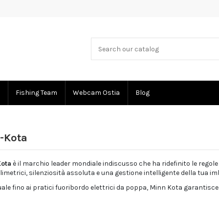
Fishing Team
Webcam Ostia
Blog
n-Kota
Kota
è il marchio leader mondiale indiscusso che ha ridefinito le regol
imetrici, silenziosità assoluta e una gestione intelligente della tua 
le fino ai pratici fuoribordo elettrici da poppa, Minn Kota garantisce u