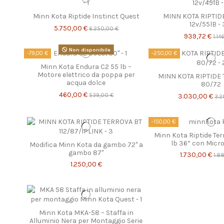
Minn Kota Riptide Instinct Quest
MINN KOTA RIPTI
12v/55lB - 
5.750,00 €
6.250,00 €
939,72 €
1.14
Non disponibile
-79,00 €
-250,00 €
Minn Kota Endura C2 55 lb –
Motore elettrico da poppa per
MINN KOTA RIPTIDE
acqua dolce
80/72
460,00 €
539,00 €
3.030,00 €
3.2
-150,00 €
Minn Kota Riptide Te
lb 36” con Micr
Modifica Minn Kota da gambo 72" a
gambo 87"
1.730,00 €
1.8
1.250,00 €
Minn Kota MKA-58 – Staffa in
Alluminio Nera per Montaggio Serie