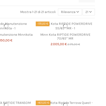
Mostra 1-21 di 21 articoli
Rilevanza
21
-170,00 €
anutenzione Minnkota
Minn Kota RIPTIDE POWERDRIVE
70/65” MR
150,00 €
2.005,00 €
2.175,00 €
-405,00 €