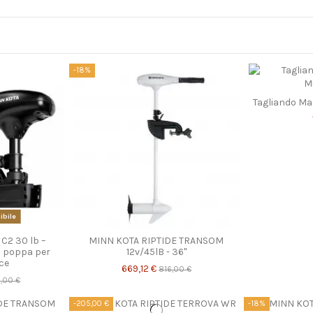
-18%
Tagliando M
bile
C2 30 lb –
MINN KOTA RIPTIDE TRANSOM
a poppa per
12v/45lB - 36"
ce
669,12 €
816,00 €
,00 €
-205,00 €
-18%