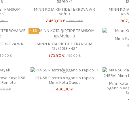
DE TRANSOM
MINN KOTA RIPTIDE TERROVA WR
MINN KOTA
36"
55/60
12v/
2.460,00 €
907
6,00 €
2.665,00 €
-18%
Minn Ko
 TERROVA WR
MINN KOTA RIPTIDE TRANSOM
4
12v/55lB - 42"
975,80 €
80,00 €
1.190,00 €
rrova Kayak 55
RTA 55 Piastra a sgancio rapido
o Remote
Minn Kota Quest
Minn Kota 
Sgancio Rap
430,00 €
80,00 €
S