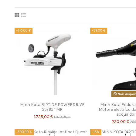
-145,00 €
-39,00 €
Non disponi
Minn Kota RIPTIDE POWERDRIVE
Minn Kota Endura 
55/65” MR
Motore elettrico d
acqua dol
1.725,00 €
1.870,00 €
220,00 €
259
-500,00 €
-18%