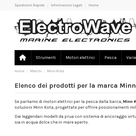
Spedizioni Rapide
Informazioni Legali
Home
Strumenti
Motori elettrici
Pesca
Varie
Home
Marchi
Minn-Kota
Elenco dei prodotti per la marca Min
Se parliamo di motori elettrici per la pesca dalla barca,
Minn 
soluzioni Minn Kota, progettate per offrire posizionamenti mill
Dai leggendari modelli da prua con sistema di ancoraggio virtua
sia in acqua dolce che in mare aperto.