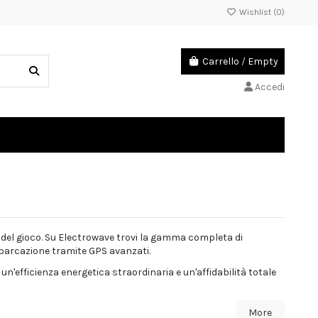
Wishlist (
0
)
Carrello
/
Empty
Accedi
e del gioco. Su Electrowave trovi la gamma completa di
imbarcazione tramite GPS avanzati.
n'efficienza energetica straordinaria e un'affidabilità totale
More