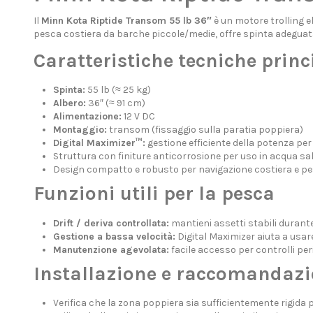
Il
Minn Kota Riptide Transom 55 lb 36″
è un motore trolling e
pesca costiera da barche piccole/medie, offre spinta adeguata,
Caratteristiche tecniche princ
Spinta:
55 lb (≈ 25 kg)
Albero:
36″ (≈ 91 cm)
Alimentazione:
12 V DC
Montaggio:
transom (fissaggio sulla paratia poppiera)
Digital Maximizer™:
gestione efficiente della potenza pe
Struttura con finiture anticorrosione per uso in acqua sa
Design compatto e robusto per navigazione costiera e p
Funzioni utili per la pesca
Drift / deriva controllata:
mantieni assetti stabili durante
Gestione a bassa velocità:
Digital Maximizer aiuta a usar
Manutenzione agevolata:
facile accesso per controlli per
Installazione e raccomandazi
Verifica che la zona poppiera sia sufficientemente rigida 