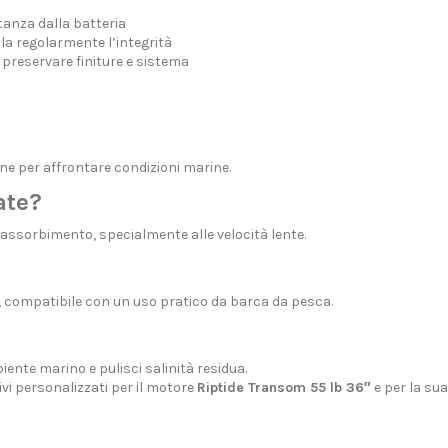
tanza dalla batteria
la regolarmente l’integrità
preservare finiture e sistema
one per affrontare condizioni marine.
ate?
l’assorbimento, specialmente alle velocità lente.
, compatibile con un uso pratico da barca da pesca.
iente marino e pulisci salinità residua.
vi personalizzati
per il motore
Riptide Transom 55 lb 36″
e per la sua