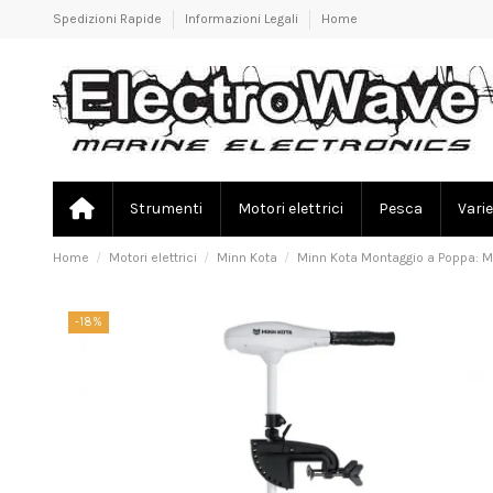
Spedizioni Rapide
Informazioni Legali
Home
Strumenti
Motori elettrici
Pesca
Varie
Home
Motori elettrici
Minn Kota
Minn Kota Montaggio a Poppa: Moto
-18%