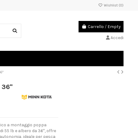
Wishlist (
0
)
Carrello
/
Empty
Accedi
6"
 36"
trico a montaggio poppa
 55 lb e albero da 36″, offre
’autonomia, ideale per pesca