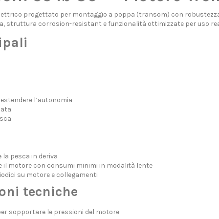
lettrico progettato per montaggio a poppa (transom) con robustezza e 
 struttura corrosion-resistant e funzionalità ottimizzate per uso rea
ipali
r estendere l’autonomia
lata
esca
 la pesca in deriva
e il motore con consumi minimi in modalità lente
iodici su motore e collegamenti
oni tecniche
per sopportare le pressioni del motore