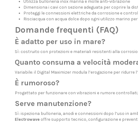
Utilizza bulloneria inox marina e molle anti-vibrazione
Dimensiona i cavi con sezione adeguata per coprire la dis
Proteggi le connessioni elettriche da corrosione e control
Risciacqua con acqua dolce dopo ogni utilizzo marino per 
Domande frequenti (FAQ)
È adatto per uso in mare?
Sì: costruito con protezioni e materiali resistenti alla corrosi
Quanto consuma a velocità moder
Variabile: il Digital Maximizer modula l’erogazione per ridurre 
È rumoroso?
Progettato per funzionare con vibrazioni e rumore controllati
Serve manutenzione?
Sì: ispeziona bulloneria, anodi e connessioni dopo l’uso in amb
Electrowave
offre supporto tecnico, configurazione e
preventi