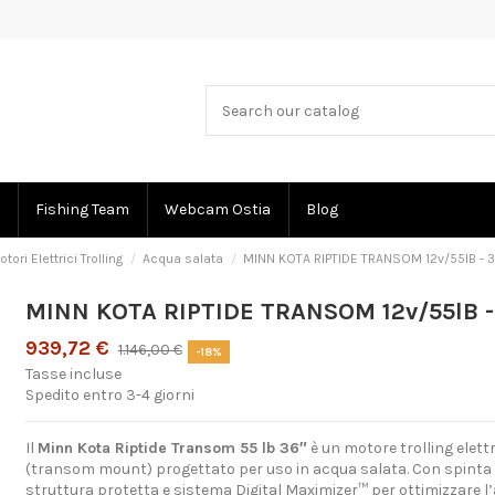
Fishing Team
Webcam Ostia
Blog
ri Elettrici Trolling
Acqua salata
MINN KOTA RIPTIDE TRANSOM 12v/55lB - 3
MINN KOTA RIPTIDE TRANSOM 12v/55lB -
939,72 €
1.146,00 €
-18%
Tasse incluse
Spedito entro 3-4 giorni
Il
Minn Kota Riptide Transom 55 lb 36″
è un motore trolling elet
(transom mount) progettato per uso in acqua salata. Con spinta di
struttura protetta e sistema Digital Maximizer™ per ottimizzare l