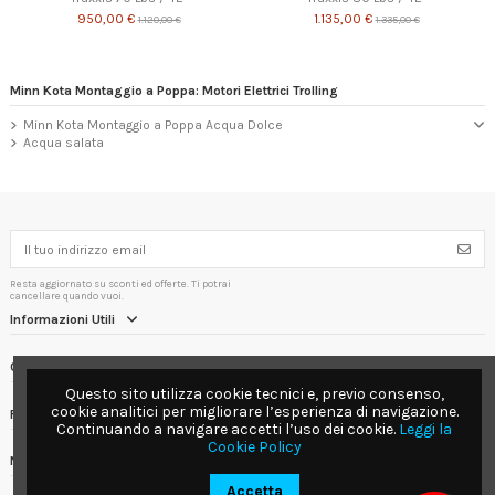
950,00 €
1.135,00 €
1.120,00 €
1.335,00 €
Minn Kota Montaggio a Poppa: Motori Elettrici Trolling
Minn Kota Montaggio a Poppa Acqua Dolce
Acqua salata
Resta aggiornato su sconti ed offerte. Ti potrai
cancellare quando vuoi.
Informazioni Utili
Contact us
Questo sito utilizza cookie tecnici e, previo consenso,
cookie analitici per migliorare l’esperienza di navigazione.
Follow us
Continuando a navigare accetti l’uso dei cookie.
Leggi la
Cookie Policy
Newsletter
Accetta