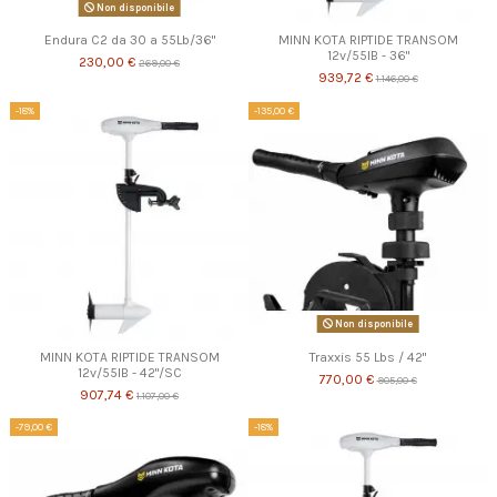
Non disponibile
Endura C2 da 30 a 55Lb/36"
MINN KOTA RIPTIDE TRANSOM
12v/55lB - 36"
230,00 €
269,00 €
939,72 €
1.146,00 €
-18%
-135,00 €
Non disponibile
MINN KOTA RIPTIDE TRANSOM
Traxxis 55 Lbs / 42"
12v/55lB - 42"/SC
770,00 €
905,00 €
907,74 €
1.107,00 €
-79,00 €
-18%