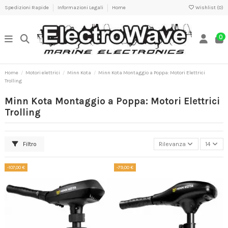
Spedizioni Rapide
Informazioni Legali
Home
Wishlist (
0
)
0
Home
Motori elettrici
Minn Kota
Minn Kota Montaggio a Poppa: Motori Elettrici
Trolling
Minn Kota Montaggio a Poppa: Motori Elettrici
Trolling
Filtro
Rilevanza
14
-107,00 €
-79,00 €