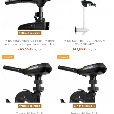
Non disponibile
Minn Kota Endura C2 55 lb – Motore
MINN KOTA RIPTIDE TRANSOM
elettrico da poppa per acqua dolce
12v/55lB - 42"
460,00 €
975,80 €
539,00 €
1.190,00 €
-170,00 €
-200,00 €
Non disponibile
Non disponibile
Traxxis 70 Lbs / 42"
Traxxis 80 Lbs / 42"