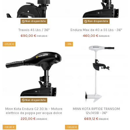
Non disponibile
Non disponibile
Traxxis 45 Lbs / 36"
Endura Max da 40 a 55 Lbs - 36"
690,00 €
460,00 €
797,00 €
539,00 €
-39,00 €
-18%
Non disponibile
Minn Kota Endura C2 30 lb – Motore
MINN KOTA RIPTIDE TRANSOM
elettrico da poppa per acqua dolce
12v/45lB - 36"
220,00 €
669,12 €
259,00 €
816,00 €
-130,00 €
-100,00 €