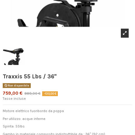
Traxxis 55 Lbs / 36"
Non disponibile
759,00 €
889,00 €
-130,00 €
Tasse incluse
Motore elettrico fuoribordo da poppa
Per utilizzo: acque interne
Spinta: 55lbs
Gambo in materiale composito indistruttibile da : 36″ (92 cm)