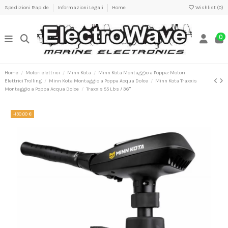
Spedizioni Rapide
Informazioni Legali
Home
Wishlist (
0
)
0
Home
Motori elettrici
Minn Kota
Minn Kota Montaggio a Poppa: Motori
Elettrici Trolling
Minn Kota Montaggio a Poppa Acqua Dolce
Minn Kota Traxxis
Montaggio a Poppa Acqua Dolce
Traxxis 55 Lbs / 36"
-130,00 €