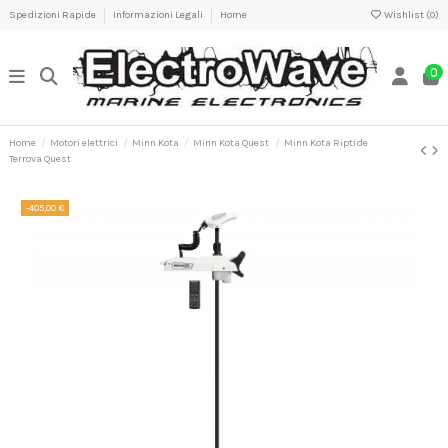
Spedizioni Rapide
Informazioni Legali
Home
Wishlist (
0
)
0
Home
Motori elettrici
Minn Kota
Minn Kota Quest
Minn Kota Riptide
Terrova Quest
-405,00 €