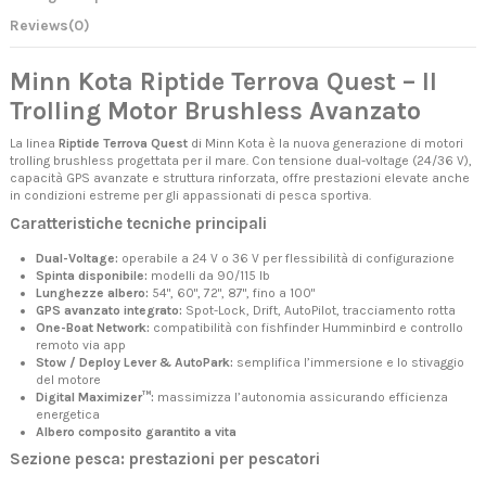
Reviews
(0)
Minn Kota Riptide Terrova Quest – Il
Trolling Motor Brushless Avanzato
La linea
Riptide Terrova Quest
di Minn Kota è la nuova generazione di motori
trolling brushless progettata per il mare. Con tensione dual-voltage (24/36 V),
capacità GPS avanzate e struttura rinforzata, offre prestazioni elevate anche
in condizioni estreme per gli appassionati di pesca sportiva.
Caratteristiche tecniche principali
Dual-Voltage:
operabile a 24 V o 36 V per flessibilità di configurazione
Spinta disponibile:
modelli da 90/115 lb
Lunghezze albero:
54", 60", 72", 87", fino a 100"
GPS avanzato integrato:
Spot-Lock, Drift, AutoPilot, tracciamento rotta
One-Boat Network:
compatibilità con fishfinder Humminbird e controllo
remoto via app
Stow / Deploy Lever & AutoPark:
semplifica l’immersione e lo stivaggio
del motore
Digital Maximizer™:
massimizza l’autonomia assicurando efficienza
energetica
Albero composito garantito a vita
Sezione pesca: prestazioni per pescatori