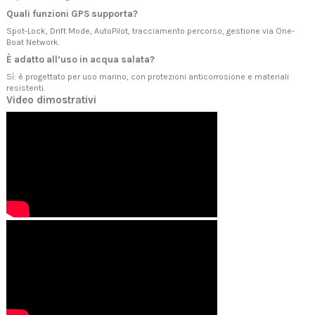
Quali funzioni GPS supporta?
Spot-Lock, Drift Mode, AutoPilot, tracciamento percorso, gestione via One-
Boat Network.
È adatto all’uso in acqua salata?
Sì: è progettato per uso marino, con protezioni anticorrosione e materiali
resistenti.
Video dimostrativi