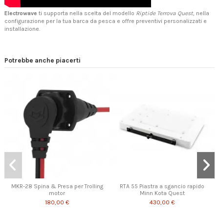
Electrowave
ti supporta nella scelta del modello
Riptide Terrova Quest
, nella
configurazione per la tua barca da pesca e offre
preventivi personalizzati e
installazione
.
Potrebbe anche piacerti
MKR-28 Spina & Presa per Trolling
RTA 55 Piastra a sgancio rapido
motor
Minn Kota Quest
180,00 €
430,00 €