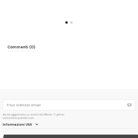
Commenti (0)
Resta aggiornato su sconti ed offerte. Ti potrai
cancellare quando vuoi.
Informazioni Utili
Contact us