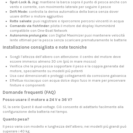
Spot-Lock & Jog:
mantiene la barca sopra il punto di pesca anche con
vento e corrente, con movimento laterale per seguire il pesce
Drift Mode:
controlla la deriva automatica della barca senza dover
usare drifter o motore aggiuntivo
Rotte salvate:
puoi registrare e ripercorrere percorsi vincenti in acqua
Comando via fishfinder:
pilota il motore dal display Humminbird
compatibile con One-Boat Network
Autonomia prolungata:
con Digital Maximizer puoi mantenere velocità
lente ottimali per la pesca senza scaricare prematuramente le batterie
Installazione consigliata e note tecniche
Scegli l’altezza dell’albero con attenzione: il centro del motore deve
essere immerso almeno 30 cm (più in mare mosso)
Verifica che la prua possa sopportare il peso e la coppia generata dal
motore, specialmente su modelli più potenti
Usa cavi dimensionati e proteggi collegamenti da corrosione galvanica
Effettua risciacquo con acqua dolce dopo l'uso in mare per preservare
finiture e componenti
Domande frequenti (FAQ)
Posso usare il motore a 24 V e 36 V?
Sì, la serie Quest è dual-voltage. Ciò consente di adattarlo facilmente alla
configurazione della batteria nel tempo.
Quanto pesa?
Il peso varia con modello e lunghezza dell’albero; nei modelli più grandi può
superare i 40 kg.