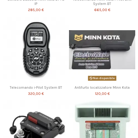
IP
System BT
285,00 €
665,00 €
Non disponibile
Telecomando i-Pilot System BT
Antifurto localizzatore Minn Kota
320,00 €
120,00 €