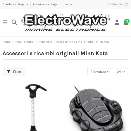
Spedizioni Rapide
Informazioni Legali
Home
Wishlist (
0
)
0
Home
Motori elettrici
Minn Kota
Accessori e ricambi originali Minn Kota
Accessori e ricambi originali Minn Kota
Filtro
Rilevanza
24