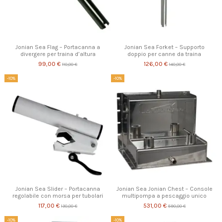
Jonian Sea Flag – Portacanna a
Jonian Sea Forket – Supporto
divergere per traina d’altura
doppio per canne da traina
99,00 €
126,00 €
110,00 €
140,00 €
-10%
-10%
Jonian Sea Slider – Portacanna
Jonian Sea Jonian Chest – Console
regolabile con morsa per tubolari
multipompa a pescaggio unico
117,00 €
531,00 €
130,00 €
590,00 €
-10%
-10%