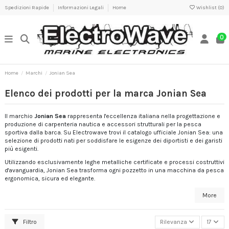
Spedizioni Rapide
Informazioni Legali
Home
Wishlist (
0
)
0
Home
Marchi
Jonian Sea
Elenco dei prodotti per la marca Jonian Sea
Il marchio
Jonian Sea
rappresenta l'eccellenza italiana nella progettazione e
produzione di carpenteria nautica e accessori strutturali per la pesca
sportiva dalla barca. Su Electrowave trovi il catalogo ufficiale Jonian Sea: una
selezione di prodotti nati per soddisfare le esigenze dei diportisti e dei garisti
più esigenti.
Utilizzando esclusivamente leghe metalliche certificate e processi costruttivi
d'avanguardia, Jonian Sea trasforma ogni pozzetto in una macchina da pesca
ergonomica, sicura ed elegante.
More
Filtro
Rilevanza
17