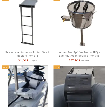
Scaletta ad incasso Jonian Sea in
Jonian Sea Spitfire Boat – BBQ a
acciaio inox 316
gas nautico in acciaio inox 316
341,10 €
367,20 €
379,00 €
408,00 €
-10%
-15%