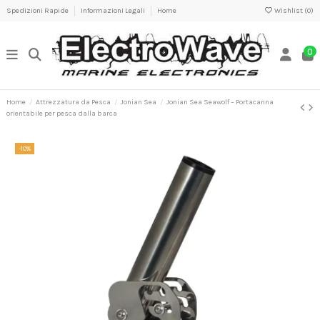
Spedizioni Rapide
Informazioni Legali
Home
Wishlist (
0
)
0
Home
Attrezzatura da Pesca
Jonian Sea
Jonian Sea Seawolf – Portacanna
orientabile per pesca dalla barca
-10%