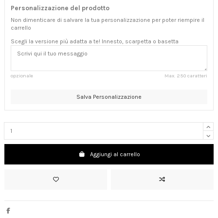
Personalizzazione del prodotto
Non dimenticare di salvare la tua personalizzazione per poter riempire il
carrello
Scegli la versione più adatta a te! Innesto, scarpetta o basetta
opzionale
Max. 250 caratteri
Salva Personalizzazione
Aggiungi al carrello