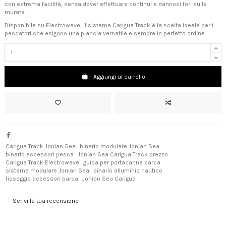
con estrema facilità, senza dover effettuare continui e dannosi fori sulle
murate.
Disponibile su Electrowave, il sistema Carigua Track è la scelta ideale per i
pescatori che esigono una plancia versatile e sempre in perfetto ordine.
Aggiungi al carrello
Carigua Track Jonian Sea
binario modulare Jonian Sea
binario accessori pesca
Jonian Sea Carigua Track prezzo
Carigua Track Electrowave
guida per portacanne barca
sistema modulare Jonian Sea
binario alluminio nautico
fissaggio accessori barca
Jonian Sea Carigua
Scrivi la tua recensione