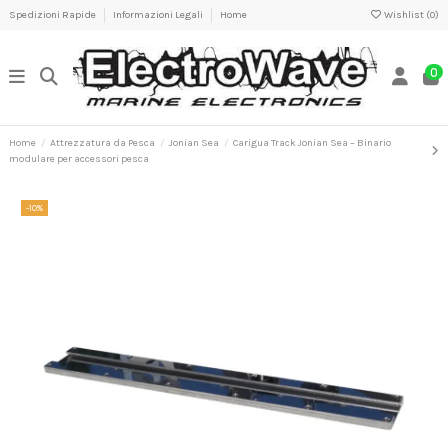
Spedizioni Rapide
Informazioni Legali
Home
Wishlist (
0
)
0
Home
Attrezzatura da Pesca
Jonian Sea
Carigua Track Jonian Sea – Binario
modulare per accessori pesca
-10%