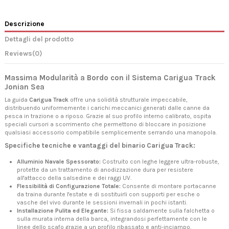
Descrizione
Dettagli del prodotto
Reviews
(0)
Massima Modularità a Bordo con il Sistema Carigua Track
Jonian Sea
La guida
Carigua Track
offre una solidità strutturale impeccabile,
distribuendo uniformemente i carichi meccanici generati dalle canne da
pesca in trazione o a riposo. Grazie al suo profilo interno calibrato, ospita
speciali cursori a scorrimento che permettono di bloccare in posizione
qualsiasi accessorio compatibile semplicemente serrando una manopola.
Specifiche tecniche e vantaggi del binario Carigua Track:
Alluminio Navale Spessorato:
Costruito con leghe leggere ultra-robuste,
protette da un trattamento di anodizzazione dura per resistere
all'attacco della salsedine e dei raggi UV.
Flessibilità di Configurazione Totale:
Consente di montare portacanne
da traina durante l'estate e di sostituirli con supporti per esche o
vasche del vivo durante le sessioni invernali in pochi istanti.
Installazione Pulita ed Elegante:
Si fissa saldamente sulla falchetta o
sulla murata interna della barca, integrandosi perfettamente con le
linee dello scafo grazie a un profilo ribassato e anti-inciampo.