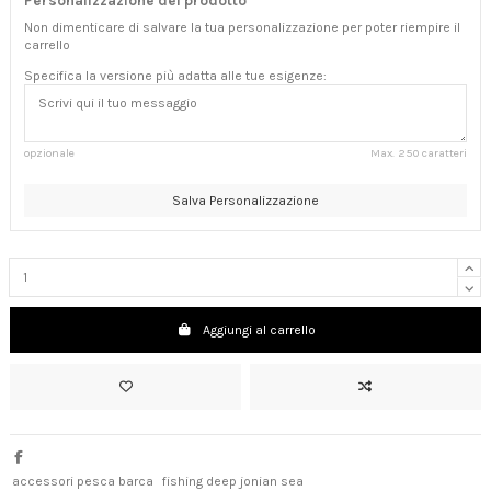
Personalizzazione del prodotto
Non dimenticare di salvare la tua personalizzazione per poter riempire il
carrello
Specifica la versione più adatta alle tue esigenze:
opzionale
Max. 250 caratteri
Salva Personalizzazione
Aggiungi al carrello
accessori pesca barca
fishing deep jonian sea