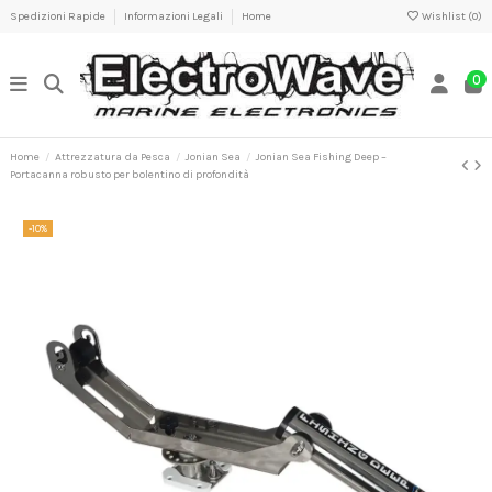
Spedizioni Rapide
Informazioni Legali
Home
Wishlist (
0
)
0
Home
Attrezzatura da Pesca
Jonian Sea
Jonian Sea Fishing Deep –
Portacanna robusto per bolentino di profondità
-10%