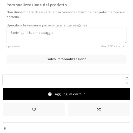
Personalizzazione del prodotto
Non dimenticare di salvare la tua personalizzazione per poter riempire il
carrello
Specifica la versione più adatta alle tue esigenze:
opzionale
Max. 250 caratteri
Salva Personalizzazione
Aggiungi al carrello