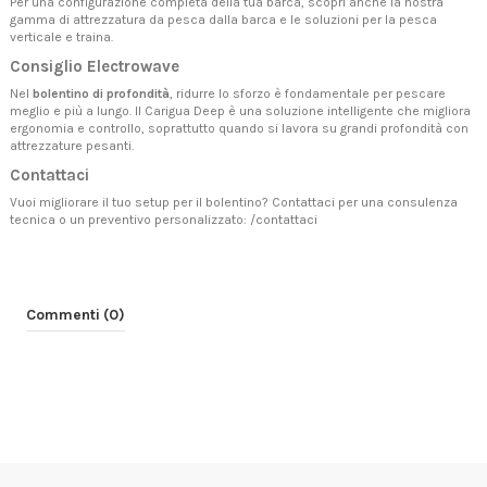
Per una configurazione completa della tua barca, scopri anche la nostra
gamma di
attrezzatura da pesca dalla barca
e le soluzioni per la pesca
verticale e traina.
Consiglio Electrowave
Nel
bolentino di profondità
, ridurre lo sforzo è fondamentale per pescare
meglio e più a lungo. Il Carigua Deep è una soluzione intelligente che migliora
ergonomia e controllo, soprattutto quando si lavora su grandi profondità con
attrezzature pesanti.
Contattaci
Vuoi migliorare il tuo setup per il bolentino? Contattaci per una consulenza
tecnica o un preventivo personalizzato:
/contattaci
Commenti (0)