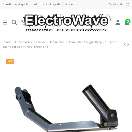
Spedizioni Rapide
Informazioni Legali
Home
Wishlist (
0
)
0
Home
Attrezzatura da Pesca
Jonian Sea
Jonian Sea Carigua Deep – Supporto
canna per bolentino di profondità
-10%