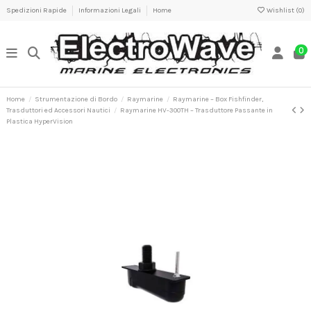
Spedizioni Rapide
Informazioni Legali
Home
Wishlist (
0
)
0
Home
Strumentazione di Bordo
Raymarine
Raymarine – Box Fishfinder,
Trasduttori ed Accessori Nautici
Raymarine HV-300TH – Trasduttore Passante in
Plastica HyperVision