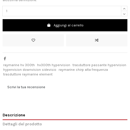
altissima definizione.
Aggiungi al carrello
raymarine hv 300th
hv300th hypervision
trasduttore passante hypervision
hypervision downvision sidevisio
raymarine chirp alta frequenza
trasduttore raymarine element
Scrivi la tua recensione
Descrizione
Dettagli del prodotto