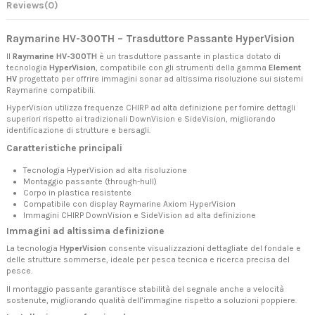
Reviews
(0)
Raymarine HV-300TH – Trasduttore Passante HyperVision
Il
Raymarine HV-300TH
è un trasduttore passante in plastica dotato di
tecnologia
HyperVision
, compatibile con gli strumenti della gamma
Element
HV
progettato per offrire immagini sonar ad altissima risoluzione sui sistemi
Raymarine compatibili.
HyperVision utilizza frequenze CHIRP ad alta definizione per fornire dettagli
superiori rispetto ai tradizionali DownVision e SideVision, migliorando
identificazione di strutture e bersagli.
Caratteristiche principali
Tecnologia HyperVision ad alta risoluzione
Montaggio passante (through-hull)
Corpo in plastica resistente
Compatibile con display Raymarine Axiom HyperVision
Immagini CHIRP DownVision e SideVision ad alta definizione
Immagini ad altissima definizione
La tecnologia
HyperVision
consente visualizzazioni dettagliate del fondale e
delle strutture sommerse, ideale per pesca tecnica e ricerca precisa del
pesce.
Il montaggio passante garantisce stabilità del segnale anche a velocità
sostenute, migliorando qualità dell’immagine rispetto a soluzioni poppiere.