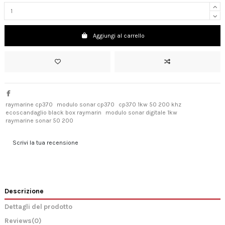
Aggiungi al carrello
raymarine cp370
modulo sonar cp370
cp370 1kw 50 200 khz
ecoscandaglio black box raymarin
modulo sonar digitale 1kw
raymarine sonar 50 200
Scrivi la tua recensione
Descrizione
Dettagli del prodotto
Reviews
(0)