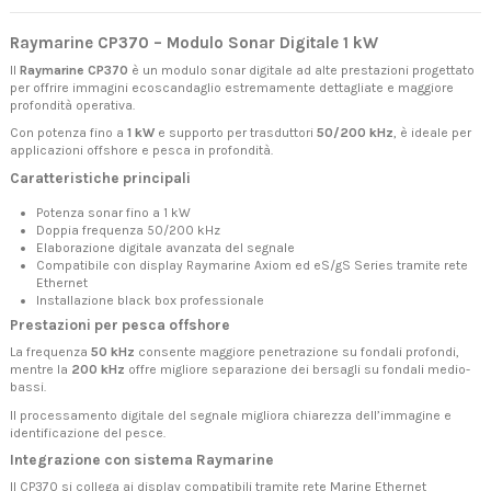
Raymarine CP370 – Modulo Sonar Digitale 1 kW
Il
Raymarine CP370
è un modulo sonar digitale ad alte prestazioni progettato
per offrire immagini ecoscandaglio estremamente dettagliate e maggiore
profondità operativa.
Con potenza fino a
1 kW
e supporto per trasduttori
50/200 kHz
, è ideale per
applicazioni offshore e pesca in profondità.
Caratteristiche principali
Potenza sonar fino a 1 kW
Doppia frequenza 50/200 kHz
Elaborazione digitale avanzata del segnale
Compatibile con display Raymarine Axiom ed eS/gS Series tramite rete
Ethernet
Installazione black box professionale
Prestazioni per pesca offshore
La frequenza
50 kHz
consente maggiore penetrazione su fondali profondi,
mentre la
200 kHz
offre migliore separazione dei bersagli su fondali medio-
bassi.
Il processamento digitale del segnale migliora chiarezza dell’immagine e
identificazione del pesce.
Integrazione con sistema Raymarine
Il CP370 si collega ai display compatibili tramite rete Marine Ethernet