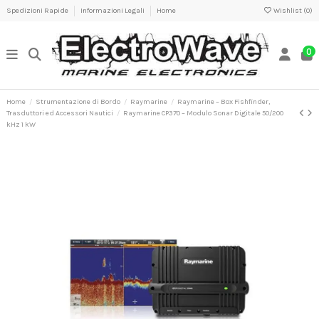
Spedizioni Rapide
Informazioni Legali
Home
Wishlist (
0
)
0
Home
Strumentazione di Bordo
Raymarine
Raymarine – Box Fishfinder,
Trasduttori ed Accessori Nautici
Raymarine CP370 – Modulo Sonar Digitale 50/200
kHz 1 kW