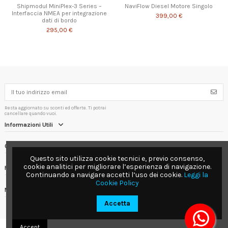
Shipmodul MiniPlex-3 Series –
NaviFlow Diesel Motore Singolo
Interfaccia NMEA per integrazione
399,00 €
dati di bordo
295,00 €
Resta aggiornato su sconti ed offerte. Ti potrai
cancellare quando vuoi.
Informazioni Utili
Contact us
Questo sito utilizza cookie tecnici e, previo consenso,
cookie analitici per migliorare l’esperienza di navigazione.
Follow us
Continuando a navigare accetti l’uso dei cookie.
Leggi la
Cookie Policy
Newsletter
Accetta
Accept