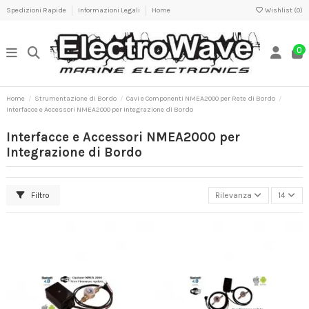
Spedizioni Rapide
Informazioni Legali
Home
Wishlist (
0
)
0
Home
Strumentazione di Bordo
Cavi e Componenti NMEA2000 per Rete di Bordo
Interfacce e Accessori NMEA2000 per Integrazione di Bordo
Interfacce e Accessori NMEA2000 per
Integrazione di Bordo
Filtro
Rilevanza
14