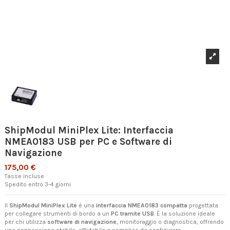
ShipModul MiniPlex Lite: Interfaccia
NMEA0183 USB per PC e Software di
Navigazione
175,00 €
Tasse incluse
Spedito entro 3-4 giorni
Il
ShipModul MiniPlex Lite
è una
interfaccia NMEA0183 compatta
progettata
per collegare strumenti di bordo a un
PC tramite USB
. È la soluzione ideale
per chi utilizza
software di navigazione
, monitoraggio o diagnostica, offrendo
una connessione stabile, affidabile e semplice da configurare.