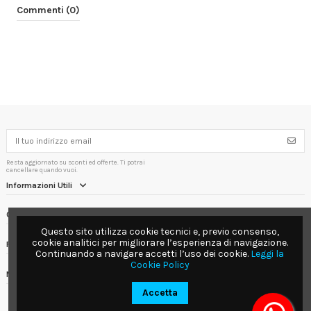
Commenti (0)
Resta aggiornato su sconti ed offerte. Ti potrai
cancellare quando vuoi.
Informazioni Utili
Contact us
Questo sito utilizza cookie tecnici e, previo consenso,
cookie analitici per migliorare l’esperienza di navigazione.
Follow us
Continuando a navigare accetti l’uso dei cookie.
Leggi la
Cookie Policy
Newsletter
Accetta