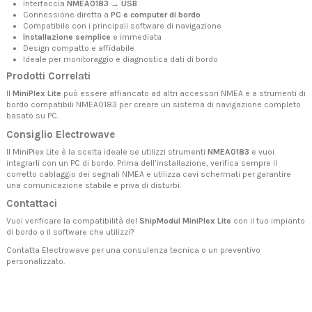
Interfaccia
NMEA0183 → USB
Connessione diretta a
PC e computer di bordo
Compatibile con i principali software di navigazione
Installazione semplice
e immediata
Design compatto e affidabile
Ideale per monitoraggio e diagnostica dati di bordo
Prodotti Correlati
Il
MiniPlex Lite
può essere affiancato ad altri
accessori NMEA
e a strumenti di
bordo
compatibili NMEA0183
per creare un sistema di navigazione completo
basato su PC.
Consiglio Electrowave
Il MiniPlex Lite è la scelta ideale se utilizzi strumenti
NMEA0183
e vuoi
integrarli con un PC di bordo. Prima dell’installazione, verifica sempre il
corretto cablaggio dei segnali NMEA e utilizza cavi schermati per garantire
una comunicazione stabile e priva di disturbi.
Contattaci
Vuoi verificare la compatibilità del
ShipModul MiniPlex Lite
con il tuo impianto
di bordo o il software che utilizzi?
Contatta Electrowave
per una consulenza tecnica o un preventivo
personalizzato.