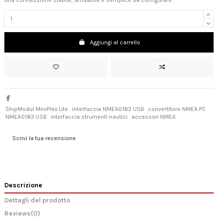
Aggiungi al carrello
ShipModul MiniPlex Lite
interfaccia NMEA0183 USB
convertitore NMEA PC
NMEA0183 USB
interfaccia strumenti nautici
accessori NMEA
Scrivi la tua recensione
Descrizione
Dettagli del prodotto
Reviews
(0)