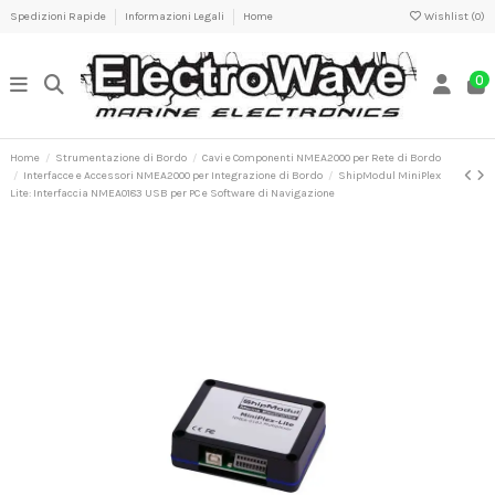
Spedizioni Rapide
Informazioni Legali
Home
Wishlist (
0
)
0
Home
Strumentazione di Bordo
Cavi e Componenti NMEA2000 per Rete di Bordo
Interfacce e Accessori NMEA2000 per Integrazione di Bordo
ShipModul MiniPlex
Lite: Interfaccia NMEA0183 USB per PC e Software di Navigazione