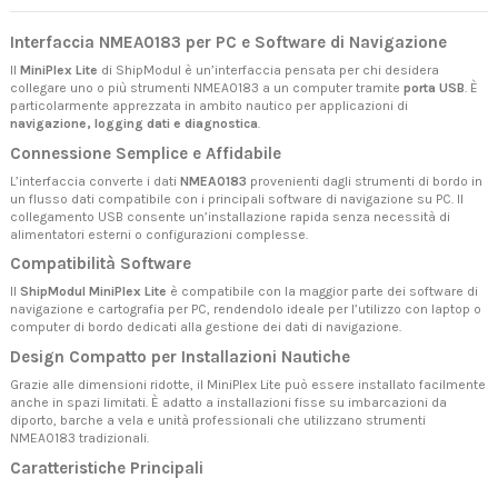
Interfaccia NMEA0183 per PC e Software di Navigazione
Il
MiniPlex Lite
di ShipModul è un’interfaccia pensata per chi desidera
collegare uno o più strumenti NMEA0183 a un computer tramite
porta USB
. È
particolarmente apprezzata in ambito nautico per applicazioni di
navigazione, logging dati e diagnostica
.
Connessione Semplice e Affidabile
L’interfaccia converte i dati
NMEA0183
provenienti dagli strumenti di bordo in
un flusso dati compatibile con i principali software di navigazione su PC. Il
collegamento USB consente un’installazione rapida senza necessità di
alimentatori esterni o configurazioni complesse.
Compatibilità Software
Il
ShipModul MiniPlex Lite
è compatibile con la maggior parte dei software di
navigazione e cartografia per PC, rendendolo ideale per l’utilizzo con laptop o
computer di bordo dedicati alla gestione dei dati di navigazione.
Design Compatto per Installazioni Nautiche
Grazie alle dimensioni ridotte, il MiniPlex Lite può essere installato facilmente
anche in spazi limitati. È adatto a installazioni fisse su imbarcazioni da
diporto, barche a vela e unità professionali che utilizzano strumenti
NMEA0183 tradizionali.
Caratteristiche Principali