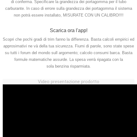
di conferma. Specificare la grandezza dei portagomma per il tubo
carburante. In caso di errore sulla grandezza dei portagomma il sistema
non potrà essere installato, MISURATE CON UN CALIBRO!!!!
Scarica ora l'app!
Scopri che
pochi gradi di trim
fanno la differenza. Basta calcoli empirici ed
approsimativi ne và della tua sicurezza. Fiumi di parole, sono state spese
su tutti i forum del mondo sull argomento;
calcolo consumi barca
. Basta
formule matematiche assurde. La spesa verrà ripagata con la
sola
benzina risparmiata
.
Video presentazione prodotto