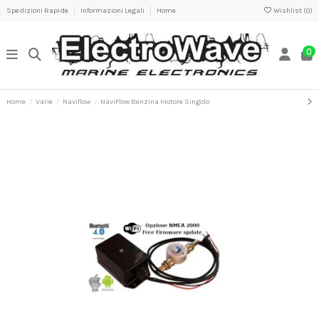
Spedizioni Rapide
Informazioni Legali
Home
Wishlist (
0
)
0
Home
Varie
Naviflow
NaviFlow Benzina Motore Singolo