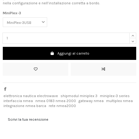
nella configurazione e nell’installazione corretta a bordo.
MiniPlex-3
Aggiungi al carrello
elettronica nautica electrowave
shipmodul miniplex 3
miniplex-3 series
interfaccia nmea
nmea 0183 nmea 2000
gateway nmea
multiplex nmea
integrazione nmea barca
rete nmea2000
Scrivi la tua recensione