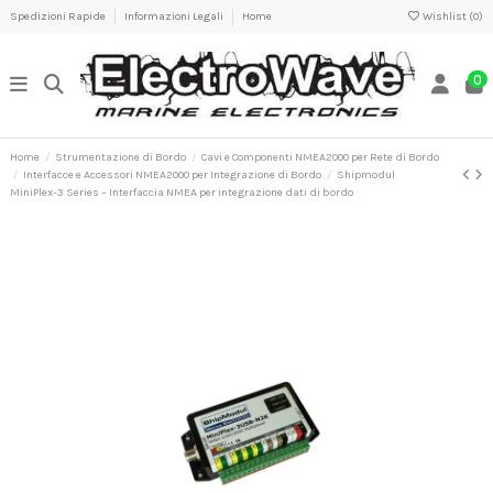
Spedizioni Rapide
Informazioni Legali
Home
Wishlist (
0
)
0
Home
Strumentazione di Bordo
Cavi e Componenti NMEA2000 per Rete di Bordo
Interfacce e Accessori NMEA2000 per Integrazione di Bordo
Shipmodul
MiniPlex-3 Series – Interfaccia NMEA per integrazione dati di bordo