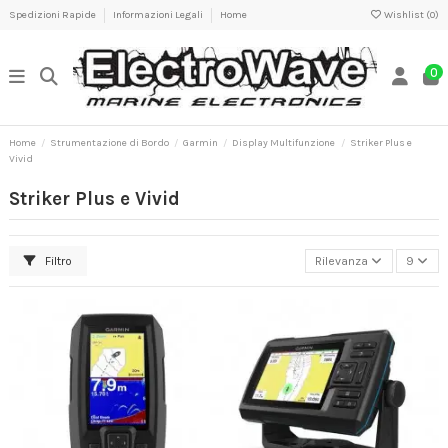
Spedizioni Rapide
Informazioni Legali
Home
Wishlist (
0
)
0
Home
Strumentazione di Bordo
Garmin
Display Multifunzione
Striker Plus e
Vivid
Striker Plus e Vivid
Filtro
Rilevanza
9