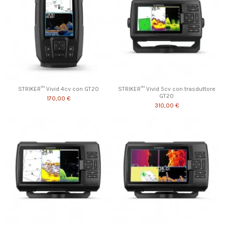
STRIKER™ Vivid 4cv con GT20
STRIKER™ Vivid 5cv con trasduttore
GT20
170,00 €
310,00 €