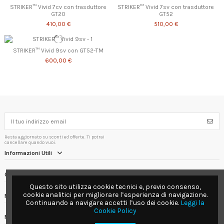
STRIKER™ Vivid 7cv con trasduttore
STRIKER™ Vivid 7sv con trasduttore
GT20
GT52
410,00 €
510,00 €
STRIKER™ Vivid 9sv con GT52-TM
600,00 €
Resta aggiornato su sconti ed offerte. Ti potrai
cancellare quando vuoi.
Informazioni Utili
Contact us
Questo sito utilizza cookie tecnici e, previo consenso,
cookie analitici per migliorare l’esperienza di navigazione.
Follow us
Continuando a navigare accetti l’uso dei cookie.
Leggi la
Cookie Policy
Newsletter