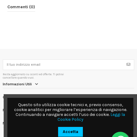
Commenti (0)
Resta aggiornato su sconti ed offerte. Ti potrai
cancellare quando vuoi.
Informazioni Utili
Contact us
Questo sito utilizza cookie tecnici e, previo consenso,
cookie analitici per migliorare l’esperienza di navigazione.
Follow us
Continuando a navigare accetti l’uso dei cookie.
Leggi la
Cookie Policy
Newsletter
Accetta