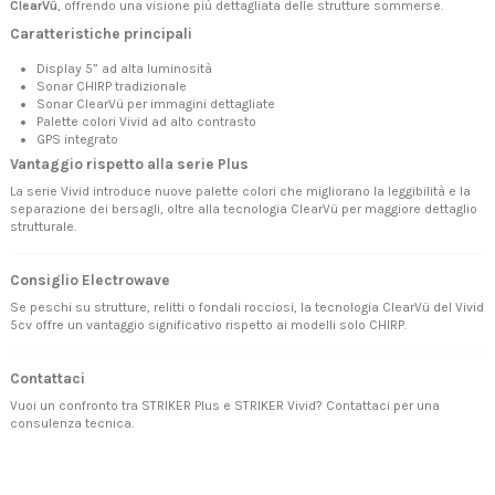
ClearVü
, offrendo una visione più dettagliata delle strutture sommerse.
Caratteristiche principali
Display 5” ad alta luminosità
Sonar CHIRP tradizionale
Sonar ClearVü per immagini dettagliate
Palette colori Vivid ad alto contrasto
GPS integrato
Vantaggio rispetto alla serie Plus
La serie Vivid introduce nuove palette colori che migliorano la leggibilità e la
separazione dei bersagli, oltre alla tecnologia ClearVü per maggiore dettaglio
strutturale.
Consiglio Electrowave
Se peschi su strutture, relitti o fondali rocciosi, la tecnologia ClearVü del Vivid
5cv offre un vantaggio significativo rispetto ai modelli solo CHIRP.
Contattaci
Vuoi un confronto tra STRIKER Plus e STRIKER Vivid?
Contattaci
per una
consulenza tecnica.