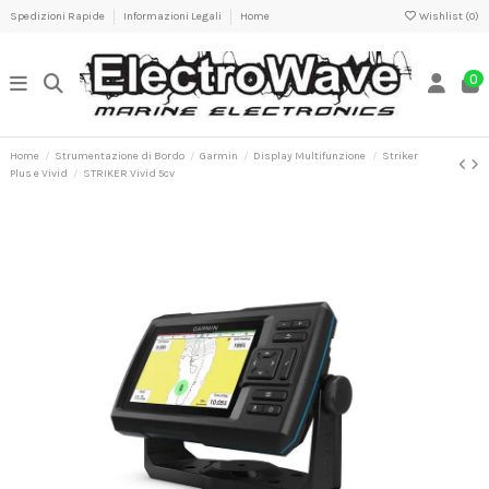
Spedizioni Rapide
Informazioni Legali
Home
Wishlist (
0
)
0
Home
Strumentazione di Bordo
Garmin
Display Multifunzione
Striker
Plus e Vivid
STRIKER Vivid 5cv