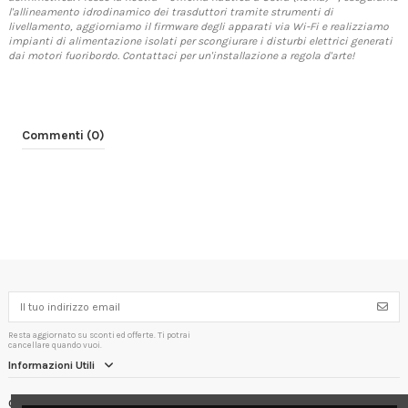
l'allineamento idrodinamico dei trasduttori tramite strumenti di
livellamento, aggiorniamo il firmware degli apparati via Wi-Fi e realizziamo
impianti di alimentazione isolati per scongiurare i disturbi elettrici generati
dai motori fuoribordo. Contattaci per un'installazione a regola d'arte!
Commenti (0)
Resta aggiornato su sconti ed offerte. Ti potrai
cancellare quando vuoi.
Informazioni Utili
Contact us