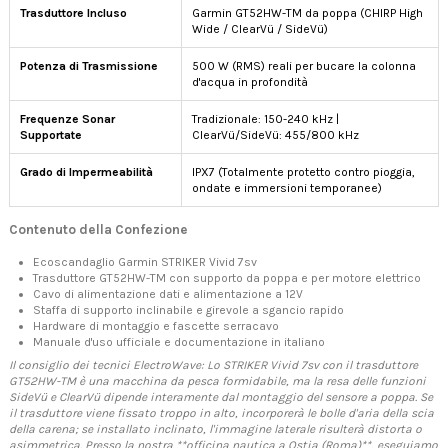
Trasduttore Incluso
Garmin GT52HW-TM da poppa (CHIRP High
Wide / ClearVü / SideVü)
Potenza di Trasmissione
500 W (RMS) reali per bucare la colonna
d'acqua in profondità
Frequenze Sonar
Tradizionale: 150-240 kHz |
Supportate
ClearVü/SideVü: 455/800 kHz
Grado di Impermeabilità
IPX7 (Totalmente protetto contro pioggia,
ondate e immersioni temporanee)
Contenuto della Confezione
Ecoscandaglio Garmin STRIKER Vivid 7sv
Trasduttore GT52HW-TM con supporto da poppa e per motore elettrico
Cavo di alimentazione dati e alimentazione a 12V
Staffa di supporto inclinabile e girevole a sgancio rapido
Hardware di montaggio e fascette serracavo
Manuale d'uso ufficiale e documentazione in italiano
Il consiglio dei tecnici ElectroWave: Lo STRIKER Vivid 7sv con il trasduttore
GT52HW-TM è una macchina da pesca formidabile, ma la resa delle funzioni
SideVü e ClearVü dipende interamente dal montaggio del sensore a poppa. Se
il trasduttore viene fissato troppo in alto, incorporerà le bolle d'aria della scia
della carena; se installato inclinato, l'immagine laterale risulterà distorta o
asimmetrica. Presso la nostra **officina nautica a Ostia (Roma)**, eseguiamo