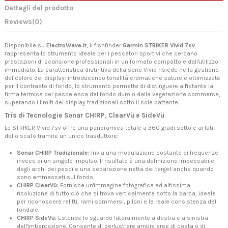
Dettagli del prodotto
Reviews
(0)
Disponibile su
ElectroWave.it
, il fishfinder
Garmin STRIKER Vivid 7sv
rappresenta lo strumento ideale per i pescatori sportivi che cercano
prestazioni di scansione professionali in un formato compatto e dall'utilizzo
immediato. La caratteristica distintiva della serie Vivid risiede nella gestione
del colore del display: introducendo tonalità cromatiche sature e ottimizzate
per il contrasto di fondo, lo strumento permette di distinguere all'istante la
firma termica del pesce esca dal fondo duro o dalla vegetazione sommersa,
superando i limiti dei display tradizionali sotto il sole battente.
Tris di Tecnologie Sonar CHIRP, ClearVü e SideVü
Lo STRIKER Vivid 7sv offre una panoramica totale a 360 gradi sotto e ai lati
dello scafo tramite un unico trasduttore:
Sonar CHIRP Tradizionale:
Invia una modulazione costante di frequenze
invece di un singolo impulso. Il risultato è una definizione impeccabile
degli archi dei pesci e una separazione netta dei target anche quando
sono ammassati sul fondo.
CHIRP ClearVü:
Fornisce un'immagine fotografica ad altissima
risoluzione di tutto ciò che si trova verticalmente sotto la barca, ideale
per riconoscere relitti, rami sommersi, piloni e la reale consistenza del
fondale.
CHIRP SideVü:
Estende lo sguardo lateralmente a destra e a sinistra
dell'imbarcazione. Consente di perlustrare ampie aree di costa o di