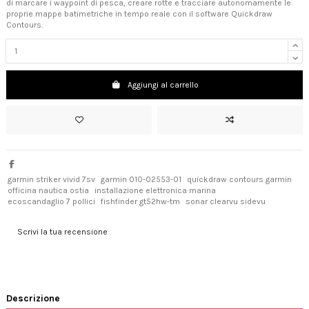
di marcare i waypoint di pesca, creare rotte e tracciare autonomamente le
proprie mappe batimetriche in tempo reale con il software Quickdraw
Contours.
Aggiungi al carrello
garmin striker vivid 7sv
garmin 010-02553-01
quickdraw contours garmin
officina nautica ostia
installazione elettronica marina
ecoscandaglio 7 pollici
fishfinder gt52hw-tm
sonar clearvu sidevu
Scrivi la tua recensione
Descrizione