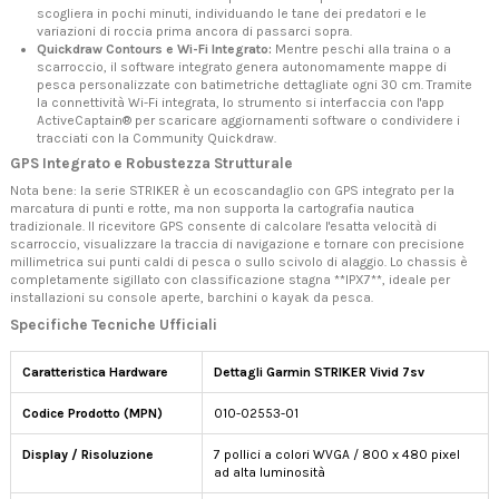
scogliera in pochi minuti, individuando le tane dei predatori e le
variazioni di roccia prima ancora di passarci sopra.
Quickdraw Contours e Wi-Fi Integrato:
Mentre peschi alla traina o a
scarroccio, il software integrato genera autonomamente mappe di
pesca personalizzate con batimetriche dettagliate ogni 30 cm. Tramite
la connettività Wi-Fi integrata, lo strumento si interfaccia con l'app
ActiveCaptain® per scaricare aggiornamenti software o condividere i
tracciati con la Community Quickdraw.
GPS Integrato e Robustezza Strutturale
Nota bene: la serie STRIKER è un ecoscandaglio con GPS integrato per la
marcatura di punti e rotte, ma non supporta la cartografia nautica
tradizionale. Il ricevitore GPS consente di calcolare l'esatta velocità di
scarroccio, visualizzare la traccia di navigazione e tornare con precisione
millimetrica sui punti caldi di pesca o sullo scivolo di alaggio. Lo chassis è
completamente sigillato con classificazione stagna **IPX7**, ideale per
installazioni su console aperte, barchini o kayak da pesca.
Specifiche Tecniche Ufficiali
Caratteristica Hardware
Dettagli Garmin STRIKER Vivid 7sv
Codice Prodotto (MPN)
010-02553-01
Display / Risoluzione
7 pollici a colori WVGA / 800 x 480 pixel
ad alta luminosità