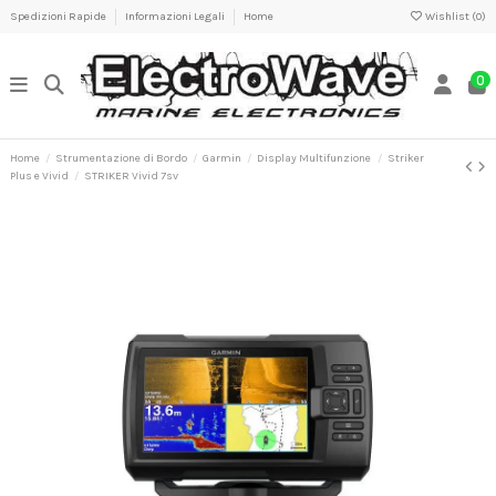
Spedizioni Rapide
Informazioni Legali
Home
Wishlist (
0
)
0
Home
Strumentazione di Bordo
Garmin
Display Multifunzione
Striker
Plus e Vivid
STRIKER Vivid 7sv