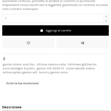
Quickdraw Contours, permette di dividere lo schermo in più finestre
indipendenti senza sacrificare la leggibilità, garantendo un controllo assoluto
sullo scenario subacqueo.
Aggiungi al carrello
garmin striker vivid 9sv
officina nautica ostia
fishfinder gt52hw-tm
ecoscandaglio 9 pollici
garmin 010-0254-01
sonar laterale sidevu
activecaptain garmin wifi
tecnico garmin roma
Scrivi la tua recensione
Descrizione