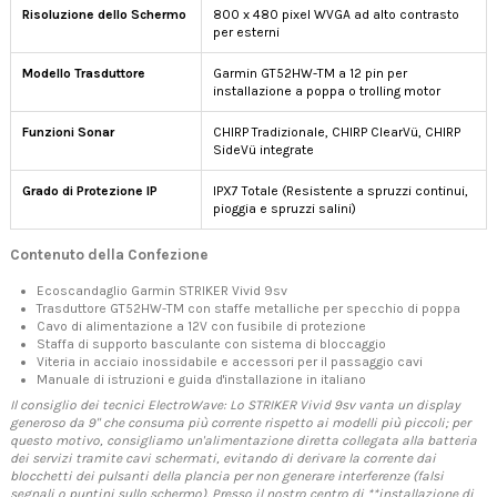
Risoluzione dello Schermo
800 x 480 pixel WVGA ad alto contrasto
per esterni
Modello Trasduttore
Garmin GT52HW-TM a 12 pin per
installazione a poppa o trolling motor
Funzioni Sonar
CHIRP Tradizionale, CHIRP ClearVü, CHIRP
SideVü integrate
Grado di Protezione IP
IPX7 Totale (Resistente a spruzzi continui,
pioggia e spruzzi salini)
Contenuto della Confezione
Ecoscandaglio Garmin STRIKER Vivid 9sv
Trasduttore GT52HW-TM con staffe metalliche per specchio di poppa
Cavo di alimentazione a 12V con fusibile di protezione
Staffa di supporto basculante con sistema di bloccaggio
Viteria in acciaio inossidabile e accessori per il passaggio cavi
Manuale di istruzioni e guida d'installazione in italiano
Il consiglio dei tecnici ElectroWave: Lo STRIKER Vivid 9sv vanta un display
generoso da 9" che consuma più corrente rispetto ai modelli più piccoli; per
questo motivo, consigliamo un'alimentazione diretta collegata alla batteria
dei servizi tramite cavi schermati, evitando di derivare la corrente dai
blocchetti dei pulsanti della plancia per non generare interferenze (falsi
segnali o puntini sullo schermo). Presso il nostro centro di **installazione di