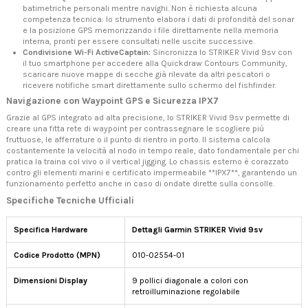
batimetriche personali mentre navighi. Non è richiesta alcuna
competenza tecnica: lo strumento elabora i dati di profondità del sonar
e la posizione GPS memorizzando i file direttamente nella memoria
interna, pronti per essere consultati nelle uscite successive.
Condivisione Wi-Fi ActiveCaptain:
Sincronizza lo STRIKER Vivid 9sv con
il tuo smartphone per accedere alla Quickdraw Contours Community,
scaricare nuove mappe di secche già rilevate da altri pescatori o
ricevere notifiche smart direttamente sullo schermo del fishfinder.
Navigazione con Waypoint GPS e Sicurezza IPX7
Grazie al GPS integrato ad alta precisione, lo STRIKER Vivid 9sv permette di
creare una fitta rete di waypoint per contrassegnare le scogliere più
fruttuose, le afferrature o il punto di rientro in porto. Il sistema calcola
costantemente la velocità al nodo in tempo reale, dato fondamentale per chi
pratica la traina col vivo o il vertical jigging. Lo chassis esterno è corazzato
contro gli elementi marini e certificato impermeabile **IPX7**, garantendo un
funzionamento perfetto anche in caso di ondate dirette sulla consolle.
Specifiche Tecniche Ufficiali
Specifica Hardware
Dettagli Garmin STRIKER Vivid 9sv
Codice Prodotto (MPN)
010-02554-01
Dimensioni Display
9 pollici diagonale a colori con
retroilluminazione regolabile