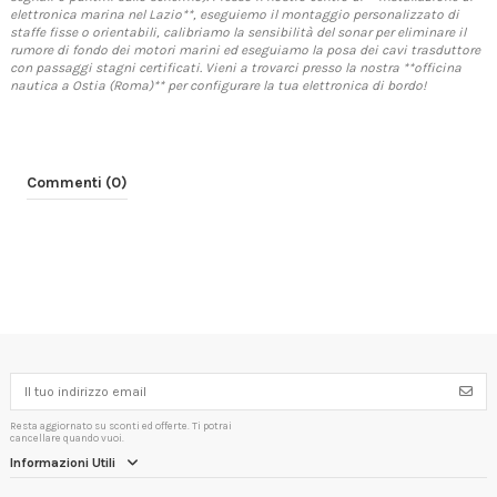
elettronica marina nel Lazio**, eseguiemo il montaggio personalizzato di
staffe fisse o orientabili, calibriamo la sensibilità del sonar per eliminare il
rumore di fondo dei motori marini ed eseguiamo la posa dei cavi trasduttore
con passaggi stagni certificati. Vieni a trovarci presso la nostra **officina
nautica a Ostia (Roma)** per configurare la tua elettronica di bordo!
Commenti (0)
Resta aggiornato su sconti ed offerte. Ti potrai
cancellare quando vuoi.
Informazioni Utili