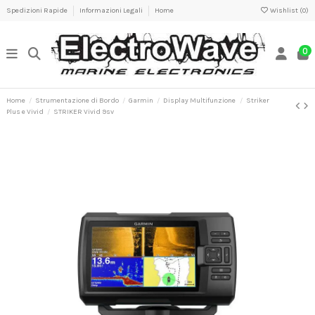
Spedizioni Rapide
Informazioni Legali
Home
Wishlist (
0
)
0
Home
Strumentazione di Bordo
Garmin
Display Multifunzione
Striker
Plus e Vivid
STRIKER Vivid 9sv