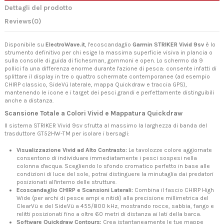
Dettagli del prodotto
Reviews
(0)
Disponibile su
ElectroWave.it
, l'ecoscandaglio
Garmin STRIKER Vivid 9sv
è lo
strumento definitivo per chi esige la massima superficie visiva in plancia o
sulla consolle di guida di fichesman, gommoni e open. Lo schermo da 9
pollici fa una differenza enorme durante l'azione di pesca: consente infatti di
splittare il display in tre o quattro schermate contemporanee (ad esempio
CHIRP classico, SideVü laterale, mappa Quickdraw e traccia GPS),
mantenendo le icone e i target dei pesci grandi e perfettamente distinguibili
anche a distanza.
Scansione Totale a Colori Vivid e Mappatura Quickdraw
Il sistema STRIKER Vivid 9sv sfrutta al massimo la larghezza di banda del
trasduttore GT52HW-TM per isolare i bersagli:
Visualizzazione Vivid ad Alto Contrasto:
Le tavolozze colore aggiornate
consentono di individuare immediatamente i pesci sospesi nella
colonna d'acqua. Scegliendo lo sfondo cromatico perfetto in base alle
condizioni di luce del sole, potrai distinguere la minutaglia dai predatori
posizionati all'interno delle strutture.
Ecoscandaglio CHIRP e Scansioni Laterali:
Combina il fascio CHIRP High
Wide (per archi di pesce ampi e nitidi) alla precisione millimetrica del
ClearVü e del SideVü a 455/800 kHz, mostrando rocce, sabbia, fango e
relitti posizionati fino a oltre 60 metri di distanza ai lati della barca.
Software Quickdraw Contours:
Crea istantaneamente le tue mappe