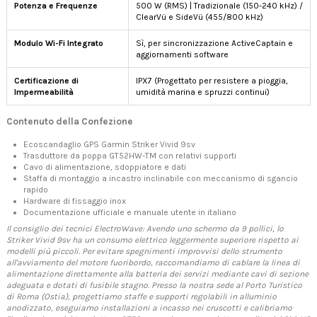
Potenza e Frequenze
500 W (RMS) | Tradizionale (150-240 kHz) /
ClearVü e SideVü (455/800 kHz)
Modulo Wi-Fi Integrato
Sì, per sincronizzazione ActiveCaptain e
aggiornamenti software
Certificazione di
IPX7 (Progettato per resistere a pioggia,
Impermeabilità
umidità marina e spruzzi continui)
Contenuto della Confezione
Ecoscandaglio GPS Garmin Striker Vivid 9sv
Trasduttore da poppa GT52HW-TM con relativi supporti
Cavo di alimentazione, sdoppiatore e dati
Staffa di montaggio a incastro inclinabile con meccanismo di sgancio
rapido
Hardware di fissaggio inox
Documentazione ufficiale e manuale utente in italiano
Il consiglio dei tecnici ElectroWave: Avendo uno schermo da 9 pollici, lo
Striker Vivid 9sv ha un consumo elettrico leggermente superiore rispetto ai
modelli più piccoli. Per evitare spegnimenti improvvisi dello strumento
all'avviamento del motore fuoribordo, raccomandiamo di cablare la linea di
alimentazione direttamente alla batteria dei servizi mediante cavi di sezione
adeguata e dotati di fusibile stagno. Presso la nostra sede al Porto Turistico
di Roma (Ostia), progettiamo staffe e supporti regolabili in alluminio
anodizzato, eseguiamo installazioni a incasso nei cruscotti e calibriamo