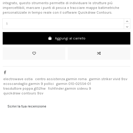
integrato, questo strumento permette di individuare le strutture più
impercettibili, marcare i punti di pesca e tracciare mappe batimetriche
personalizzate in tempo reale con il software Quickdraw Contours.
Aggiungi al carrello
electrowave ostia
centro assistenza garmin roma
garmin striker vivid 9sv
ecoscandaglio garmin 9 pollici
garmin 010-02554-01
trasduttore poppa gt52hw
fishfinder garmin sidevu 9
quickdraw contours 9sv
Scrivi la tua recensione