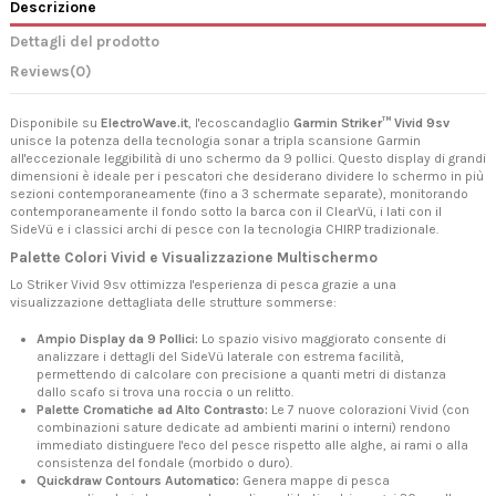
Descrizione
Dettagli del prodotto
Reviews
(0)
Disponibile su
ElectroWave.it
, l'ecoscandaglio
Garmin Striker™ Vivid 9sv
unisce la potenza della tecnologia sonar a tripla scansione Garmin
all'eccezionale leggibilità di uno schermo da 9 pollici. Questo display di grandi
dimensioni è ideale per i pescatori che desiderano dividere lo schermo in più
sezioni contemporaneamente (fino a 3 schermate separate), monitorando
contemporaneamente il fondo sotto la barca con il ClearVü, i lati con il
SideVü e i classici archi di pesce con la tecnologia CHIRP tradizionale.
Palette Colori Vivid e Visualizzazione Multischermo
Lo Striker Vivid 9sv ottimizza l'esperienza di pesca grazie a una
visualizzazione dettagliata delle strutture sommerse:
Ampio Display da 9 Pollici:
Lo spazio visivo maggiorato consente di
analizzare i dettagli del SideVü laterale con estrema facilità,
permettendo di calcolare con precisione a quanti metri di distanza
dallo scafo si trova una roccia o un relitto.
Palette Cromatiche ad Alto Contrasto:
Le 7 nuove colorazioni Vivid (con
combinazioni sature dedicate ad ambienti marini o interni) rendono
immediato distinguere l'eco del pesce rispetto alle alghe, ai rami o alla
consistenza del fondale (morbido o duro).
Quickdraw Contours Automatico:
Genera mappe di pesca