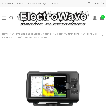
Spedizioni Rapide
Informazioni Legali
Home
Wishlist (
0
)
0
Home
Strumentazione di Bordo
Garmin
Display Multifunzione
Striker Plus e
Vivid
STRIKER™ Vivid 9sv con GT52-TM