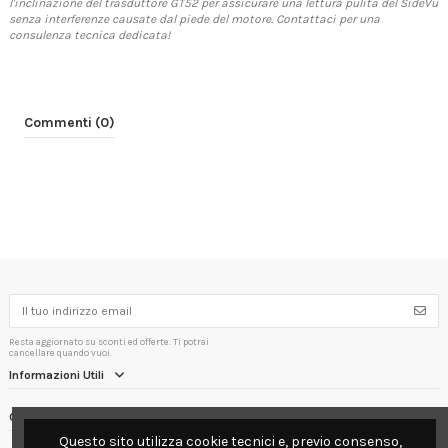
l'inclinazione del trasduttore GT52 per assicurare una lettura pulita del SideVü
senza interferenze causate dal piede del motore. Contattaci per una
consulenza tecnica dedicata!
Commenti (0)
Resta aggiornato su sconti ed offerte. Ti potrai
cancellare quando vuoi.
Informazioni Utili
Contact us
Questo sito utilizza cookie tecnici e, previo consenso,