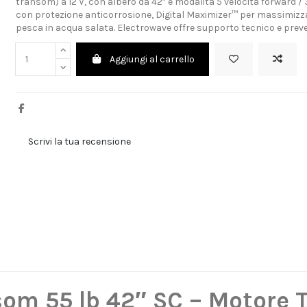
transom) a 12 V, con albero da 42″ e modalità 5 velocità forward /
con protezione anticorrosione, Digital Maximizer™ per massimizza
pesca in acqua salata. Electrowave offre supporto tecnico e preven
Aggiungi al carrello
Scrivi la tua recensione
om 55 lb 42″ SC – Motore T