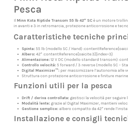
Pesca
Il
Minn Kota Riptide Transom 55 lb 42″ SC
è un motore trollin
in avanti e 3 in retromarcia, protezione anticorrosione e tecn
Caratteristiche tecniche princ
Spinta:
55 lb (modello SC / Hand) :contentReference[oaici
Albero:
42″ :contentReference[oaicite:3]{index=3}
Alimentazione:
12 V DC (modello standard transom) :cont
Controllo velocità:
5 forward / 3 reverse (modello SC – St
Digital Maximizer™:
per massimizzare l’autonomia alle ve
Struttura con protezione anticorrosione e finiture marine
Funzioni utili per la pesca
Drift / deriva controllata:
gestisci la velocità per seguire
Modalità lente:
grazie al Digital Maximizer, mantieni veloc
Gestione semplice:
albero compatto da 42″ rende l’insta
Installazione e consigli tecnic