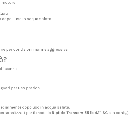
el motore
guati
ua dopo l’uso in acqua salata
one per condizioni marine aggressive.
à?
ficienza.
guati per uso pratico.
pecialmente dopo uso in acqua salata.
personalizzati
per il modello
Riptide Transom 55 lb 42″ SC
e la config