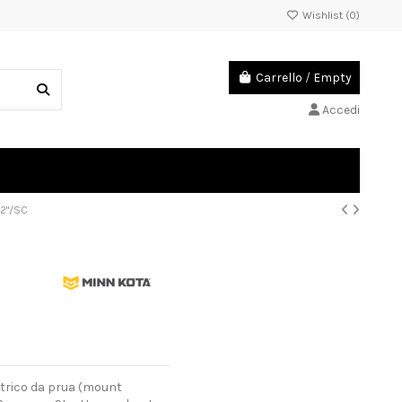
Wishlist (
0
)
Carrello
/
Empty
Accedi
42"/SC
ettrico da prua (mount