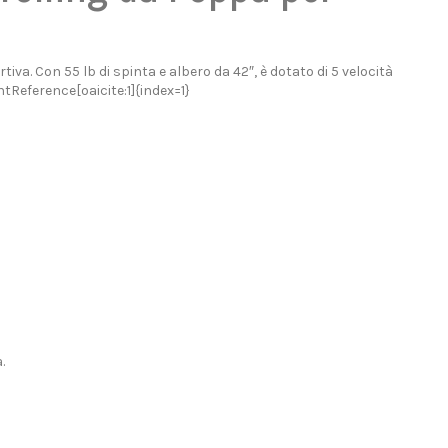
. Con 55 lb di spinta e albero da 42″, è dotato di 5 velocità
tReference[oaicite:1]{index=1}
.