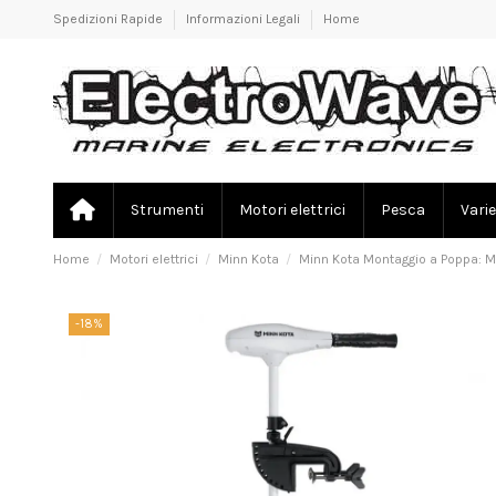
Spedizioni Rapide
Informazioni Legali
Home
Strumenti
Motori elettrici
Pesca
Varie
Home
Motori elettrici
Minn Kota
Minn Kota Montaggio a Poppa: Moto
-18%