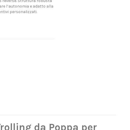
 3 reverse. Struttura robusta
re l’autonomia e adatto alla
tivi personalizzati.
rolling da Poppa per