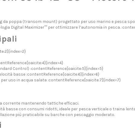
g da poppa (transom mount) progettato per uso marino e pesca sportiva
ologia Digital Maximizer™ per ottimizzare l’autonomia in pesca. :conten
ipali
te:2]{index=2}
entReference[oaicite:4]{index=4}
andard Control) :contentReference[oaicite:5]{index=5}
locità basse :contentReference[oaicite:6]{index=6}
 per uso in acqua salata :contentReference[oaicite:7]{index=7}
 la corrente mantenendo tattiche efficaci.
ità basse con consumi ridotti, ideale per pesca verticale o traina lenta
llazione più praticabile su barche con pescaggio moderato.
i