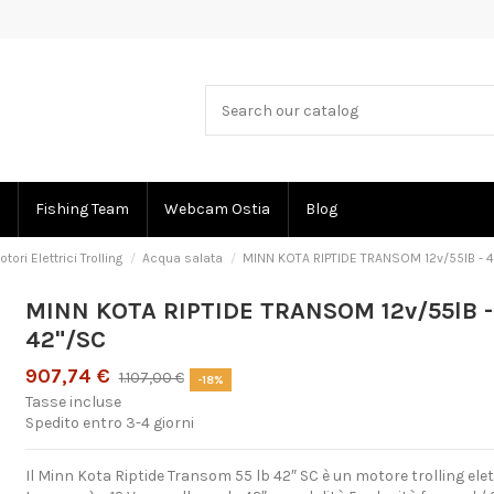
Fishing Team
Webcam Ostia
Blog
ri Elettrici Trolling
Acqua salata
MINN KOTA RIPTIDE TRANSOM 12v/55lB - 
MINN KOTA RIPTIDE TRANSOM 12v/55lB -
42"/SC
907,74 €
1.107,00 €
-18%
Tasse incluse
Spedito entro 3-4 giorni
Il Minn Kota Riptide Transom 55 lb 42″ SC è un motore trolling el