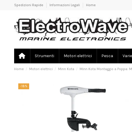
Spedizioni Rapide
Informazioni Legali
Home
Strumenti
Motori elettrici
Pesca
Varie
Home
Motori elettrici
Minn Kota
Minn Kota Montaggio a Poppa: Moto
-18%