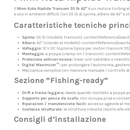
Il
Minn Kota Riptide Transom 55 lb 42″
è un motore trolling e
e uso in ambienti difficili. Con 55 lb di spinta, albero da 42″ 
Caratteristiche tecniche princ
Spinta:
55 lb (modello transom) :contentReference[oaicit
Albero:
42″ (stando al modello) :contentReference[oaicite:
Voltaggio:
12 V DC (opzione tipica per motori transom 55)
Montaggio:
a poppa (clamp-on / transom) :contentRefere
Protezione anticorrosione:
lower unit sabbiato e rivestito
Digital Maximizer™:
per prolungare l’autonomia, gestendo
Meccanica semplice con manovra manuale / controllo di
Sezione “Fishing-ready”
Drift e traina leggera:
ideale quando montato a poppa per c
Supporto per pesca da scafo:
non occupa prua e consent
Riparazioni / manutenzione facili:
accesso agevole al mot
Costanza strutturale:
la struttura robusta resiste alle vibr
Consigli d’installazione