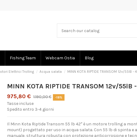
Fishing Team
Webcam Ostia
Blog
ri Elettrici Trolling
Acqua salata
MINN KOTA RIPTIDE TRANSOM 12v/55lB - 4
MINN KOTA RIPTIDE TRANSOM 12v/55lB -
975,80 €
1.190,00 €
-18%
Tasse incluse
Spedito entro 3-4 giorni
Il Minn Kota Riptide Transom 55 lb 42″ è un motore trolling a m
mount) progettato per uso in acqua salata. Con 55 lb di spinta e a
manuale, struttura robusta con protezione anticorrosione e tecno