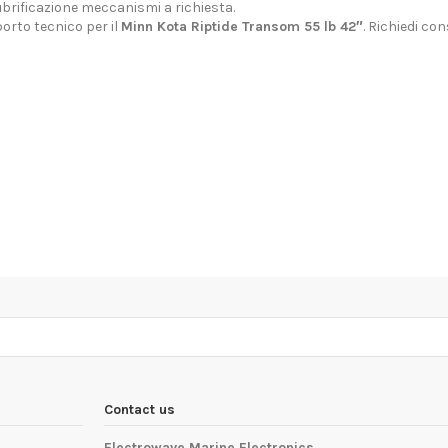
 lubrificazione meccanismi a richiesta.
orto tecnico per il
Minn Kota Riptide Transom 55 lb 42″
.
Richiedi con
Contact us
Electrowave Marine Electronics