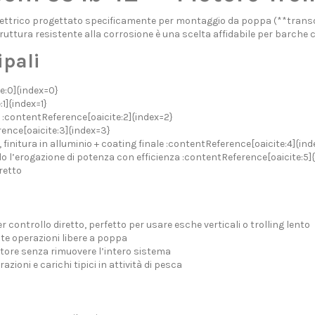
lettrico progettato specificamente per montaggio da poppa (**transo
e struttura resistente alla corrosione è una scelta affidabile per barch
ipali
e:0]{index=0}
1]{index=1}
 :contentReference[oaicite:2]{index=2}
nce[oaicite:3]{index=3}
, finitura in alluminio + coating finale :contentReference[oaicite:4]{ind
 l’erogazione di potenza con efficienza :contentReference[oaicite:5]
retto
ontrollo diretto, perfetto per usare esche verticali o trolling lento
e operazioni libere a poppa
ore senza rimuovere l’intero sistema
azioni e carichi tipici in attività di pesca