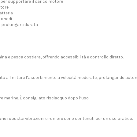
 per supportare il carico motore
otore
atteria
i anodi
r prolungare durata
aina e pesca costiera, offrendo accessibilità e controllo diretto.
aiuta a limitare l’assorbimento a velocità moderate, prolungando auto
re marine. È consigliato risciacquo dopo l’uso.
one robusta: vibrazioni e rumore sono contenuti per un uso pratico.