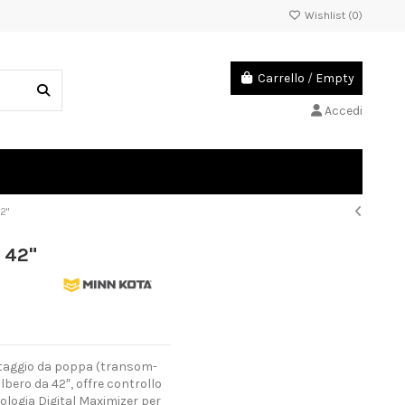
Wishlist (
0
)
Carrello
/
Empty
Accedi
2"
 42"
ontaggio da poppa (transom-
lbero da 42″, offre controllo
logia Digital Maximizer per