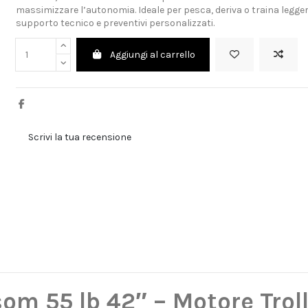
massimizzare l’autonomia. Ideale per pesca, deriva o traina legge
supporto tecnico e preventivi personalizzati.
Aggiungi al carrello
Scrivi la tua recensione
om 55 lb 42″ – Motore Trol