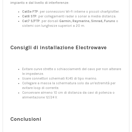
impianto e dal livello di interferenze:
Cat5e FTP
: per connessioni Wi-Fi interne o piccoli chartplotter.
Cat6 STP
: per collegamenti radar o sonar a media distanza.
Cat7 S/FTP
: per dorsali
Garmin, Raymarine, Simrad, Furuno
o
sistemi con lunghezze superiori a 20 m.
Consigli di installazione Electrowave
Evitare curve strette o schiacciamenti del cavo per non alterare
le impedenze.
Usare connettori schermati RJ45 di tipo marino.
Collegare a massa la schermatura solo da un’estremità per
evitare loop di corrente.
Conservare almeno 10 cm di distanza da cavi di potenza o
alimentazione 12/24 V.
Conclusioni