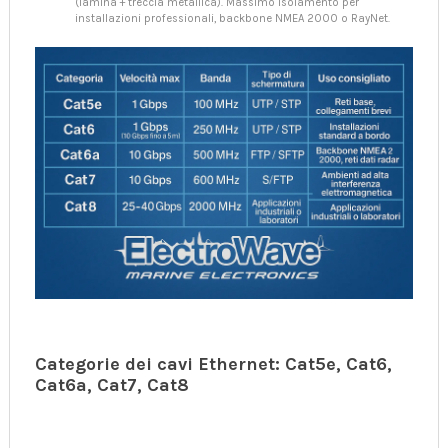
(lamina + treccia metallica). Massimo isolamento per
installazioni professionali, backbone NMEA 2000 o RayNet.
Categorie dei cavi Ethernet: Cat5e, Cat6,
Cat6a, Cat7, Cat8