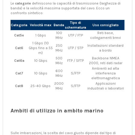
Le
categorie
definiscono la capacità di trasmissione (larghezza di
banda) e la velocità massima supportata dal cavo. Ecco un
confronto sintetico:
Tipo di
Categoria
Velocità max
Banda
Uso consigliato
schermatura
100
Reti base,
Cat5e
1 Gbps
UTP / FTP
MHz
collegamenti brevi
1 Gbps (10
250
Installazioni standard
Cat6
Gbps fino a 55
UTP / STP
MHz
a bordo
m)
500
Backbone NMEA
Cat6a
10 Gbps
FTP / SFTP
MHz
2000, reti dati radar
Ambienti ad alta
600
Cat7
10 Gbps
S/FTP
interferenza
MHz
elettromagnetica
2000
Applicazioni
Cat8
25–40 Gbps
S/FTP
MHz
industriali o laboratori
Ambiti di utilizzo in ambito marino
Sulle imbarcazioni, la scelta del cavo giusto dipende dal tipo di