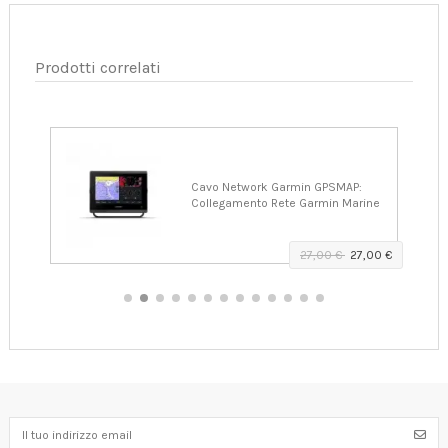
Prodotti correlati
antum
Cavo Network Garmin GPSMAP:
Collegamento Rete Garmin Marine
,00 €
27,00 €
27,00 €