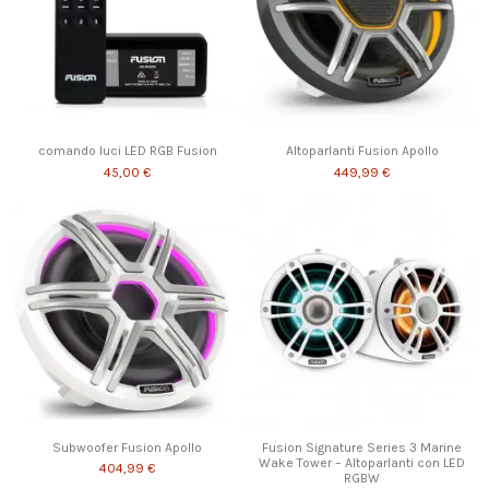
comando luci LED RGB Fusion
Altoparlanti Fusion Apollo
45,00 €
449,99 €
Subwoofer Fusion Apollo
Fusion Signature Series 3 Marine
Wake Tower – Altoparlanti con LED
404,99 €
RGBW