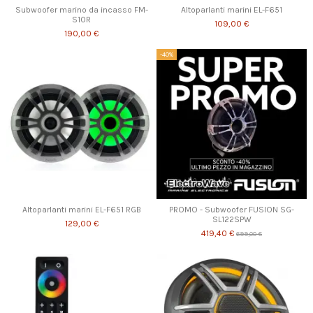
Subwoofer marino da incasso FM-
Altoparlanti marini EL-F651
S10R
109,00 €
190,00 €
-40%
Altoparlanti marini EL-F651 RGB
PROMO - Subwoofer FUSION SG-
SL122SPW
129,00 €
419,40 €
699,00 €