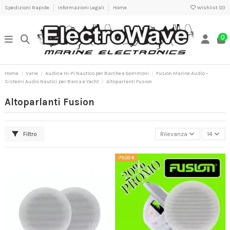
Spedizioni Rapide
Informazioni Legali
Home
Wishlist (
0
)
0
Home
Varie
Audio e Hi-Fi Nautico per Barche e Gommoni
Fusion Marine Audio –
Sistemi Audio Nautici per Barca e Yacht
Altoparlanti Fusion
Altoparlanti Fusion
Filtro
Rilevanza
14
-79,00 €