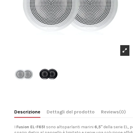
Descrizione
Dettagli del prodotto
Reviews
(0)
I
Fusion EL-F651
sono altoparlanti marini
6,5"
della serie EL, 
spazio dietro al pannello è limitato e serve una soluzione affid