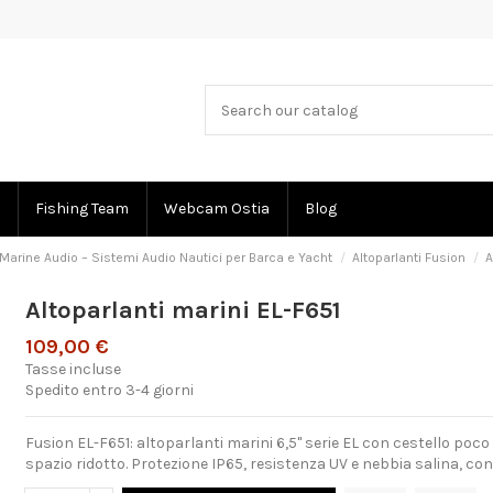
Fishing Team
Webcam Ostia
Blog
Marine Audio – Sistemi Audio Nautici per Barca e Yacht
Altoparlanti Fusion
A
Altoparlanti marini EL-F651
109,00 €
Tasse incluse
Spedito entro 3-4 giorni
Fusion EL-F651: altoparlanti marini 6,5" serie EL con cestello po
spazio ridotto. Protezione IP65, resistenza UV e nebbia salina, con