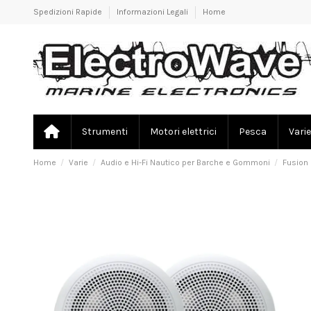
Spedizioni Rapide
Informazioni Legali
Home
Strumenti
Motori elettrici
Pesca
Varie
Home
Varie
Audio e Hi-Fi Nautico per Barche e Gommoni
Fusion 