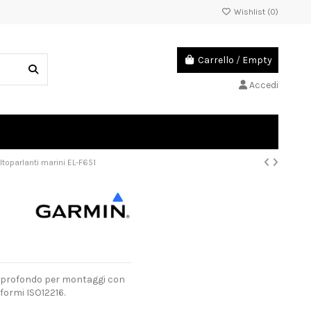
Wishlist (
0
)
Carrello
/
Empty
Accedi
ltoparlanti marini EL-F651
co profondo per montaggi con
formi ISO12216.