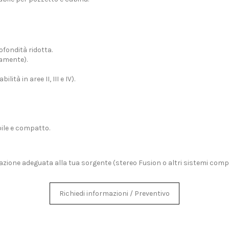
ofondità ridotta.
tamente).
ità in aree II, III e IV).
bile e compatto.
zione adeguata alla tua sorgente (stereo Fusion o altri sistemi compati
Richiedi informazioni / Preventivo