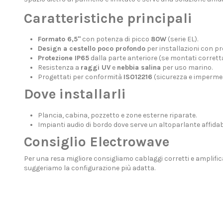
Caratteristiche principali
Formato 6,5"
con potenza di picco
80W
(serie EL).
Design a cestello poco profondo
per installazioni con pr
Protezione IP65
dalla parte anteriore (se montati corret
Resistenza a
raggi UV
e
nebbia salina
per uso marino.
Progettati per conformità
ISO12216
(sicurezza e impermeabil
Dove installarli
Plancia, cabina, pozzetto e zone esterne riparate.
Impianti audio di bordo dove serve un altoparlante affida
Consiglio Electrowave
Per una resa migliore consigliamo cablaggi corretti e amplifica
suggeriamo la configurazione più adatta.