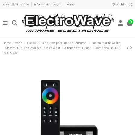
Spedizioni Rapide
Informazioni Legali
Home
Wishlist (
0
)
0
Home
Varie
Audio e Hi-Fi Nautico per Barche e Gommoni
Fusion Marine Audio
– Sistemi Audio Nautici per Barca e Yacht
Altoparlanti Fusion
comando luci LED
RGB Fusion