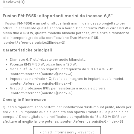
Reviews
(0)
Fusion FM-F65R: altoparlanti marini da incasso 6,5"
Il
Fusion FM-F65R
è un set di altoparlanti marini da incasso progettato per
offrire un’eccellente qualità sonora a bordo. Con potenza RMS di circa
30 W
e
picco fino a
120 W
, questo modello bilancia potenza, efficienza e resistenza
alle intemperie grazie alla certificazione
True-Marine IP65
.
:contentReference[oaicite:2]{index=2}
Caratteristiche principali
Diametro 6,5" ottimizzato per audio bilanciato.
Potenza RMS ≈ 30 W, picco fino a 120 W.
Sensibilità 87 dB con risposta in frequenza da 100 Hz a 18 kHz.
:contentReference[oaicite:3]{index=3}
Impedenza nominale 4 Ω, facile da integrare in impianti audio marini.
:contentReference[oaicite:4]{index=4}
Grado di protezione IP65 per resistenza a acqua e polvere.
:contentReference[oaicite:5]{index=5}
Consiglio Electrowave
Questi altoparlanti sono perfetti per installazioni flush-mount pulite, ideali per
chi vuole un impianto audio bilanciato con spazio limitato sulla plancia o nei
comparti. È consigliato un amplificatore compatibile da 15 a 80 W RMS per
sfruttare al meglio la loro potenza. :contentReference[oaicite:6]{index=6}
Richiedi informazioni / Preventivo