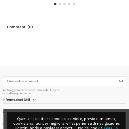
Commenti (0)
Resta aggiornato su sconti ed offerte. Ti potrai
cancellare quando vuoi.
Informazioni Utili
Contact us
Questo sito utilizza cookie tecnici e, previo consenso,
cookie analitici per migliorare l’esperienza di navigazione.
Follow us
Continuando a navigare accetti l’uso dei cookie.
Leggi la