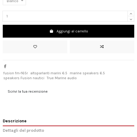
Aggiungi al carrello
fusion fm-f65r
altoparlanti marini 6.5
marine speakers 6.5
speakers Fusion nautici
True Marine audio
Scrivi la tua recensione
Descrizione
Dettagli del prodotto