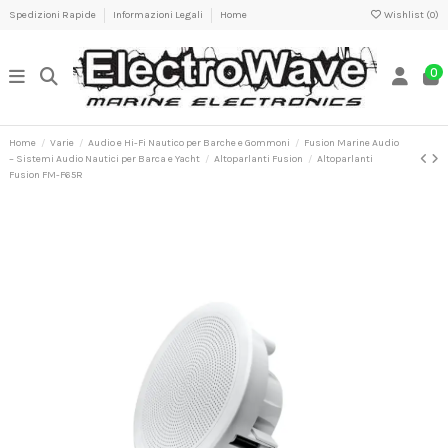
Spedizioni Rapide
Informazioni Legali
Home
Wishlist (
0
)
0
Home
Varie
Audio e Hi-Fi Nautico per Barche e Gommoni
Fusion Marine Audio
– Sistemi Audio Nautici per Barca e Yacht
Altoparlanti Fusion
Altoparlanti
Fusion FM-F65R