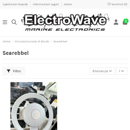
Spedizioni Rapide
Informazioni Legali
Home
Wishlist (
0
)
0
Home
Strumentazione di Bordo
Searebbel
Searebbel
Filtro
Rilevanza
1