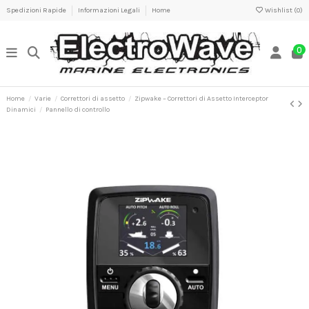
Spedizioni Rapide
Informazioni Legali
Home
Wishlist (
0
)
0
Home
Varie
Correttori di assetto
Zipwake – Correttori di Assetto Interceptor
Dinamici
Pannello di controllo