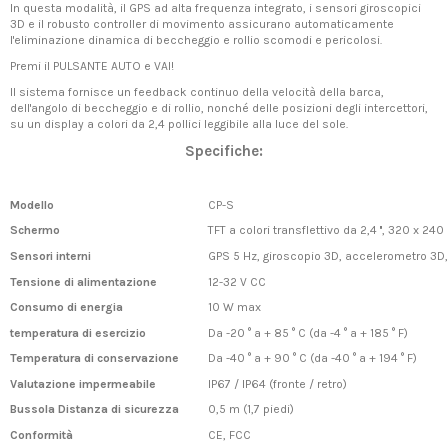
In questa modalità, il GPS ad alta frequenza integrato, i sensori giroscopici
3D e il robusto controller di movimento assicurano automaticamente
l'eliminazione dinamica di beccheggio e rollio scomodi e pericolosi.
Premi il PULSANTE AUTO e VAI!
Il sistema fornisce un feedback continuo della velocità della barca,
dell'angolo di beccheggio e di rollio, nonché delle posizioni degli intercettori,
su un display a colori da 2,4 pollici leggibile alla luce del sole.
Specifiche:
Modello
CP-S
Schermo
TFT a colori transflettivo da 2,4 '', 320 x 24
Sensori interni
GPS 5 Hz, giroscopio 3D, accelerometro 3D
Tensione di alimentazione
12-32 V CC
Consumo di energia
10 W max
temperatura di esercizio
Da -20 ° a + 85 ° C (da -4 ° a + 185 ° F)
Temperatura di conservazione
Da -40 ° a + 90 ° C (da -40 ° a + 194 ° F)
Valutazione impermeabile
IP67 / IP64 (fronte / retro)
Bussola Distanza di sicurezza
0,5 m (1,7 piedi)
Conformità
CE, FCC