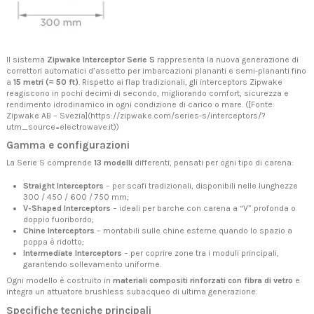
Il sistema
Zipwake Interceptor Serie S
rappresenta la nuova generazione di
correttori automatici d’assetto per imbarcazioni plananti e semi-plananti fino
a
15 metri (≈ 50 ft)
. Rispetto ai flap tradizionali, gli interceptors Zipwake
reagiscono in pochi decimi di secondo, migliorando comfort, sicurezza e
rendimento idrodinamico in ogni condizione di carico o mare. ([Fonte:
Zipwake AB – Svezia](https://zipwake.com/series-s/interceptors/?
utm_source=electrowave.it))
Gamma e configurazioni
La Serie S comprende
13 modelli
differenti, pensati per ogni tipo di carena:
Straight Interceptors
– per scafi tradizionali, disponibili nelle lunghezze
300 / 450 / 600 / 750 mm;
V-Shaped Interceptors
– ideali per barche con carena a “V” profonda o
doppio fuoribordo;
Chine Interceptors
– montabili sulle chine esterne quando lo spazio a
poppa è ridotto;
Intermediate Interceptors
– per coprire zone tra i moduli principali,
garantendo sollevamento uniforme.
Ogni modello è costruito in
materiali compositi rinforzati con fibra di vetro
e
integra un attuatore brushless subacqueo di ultima generazione.
Specifiche tecniche principali