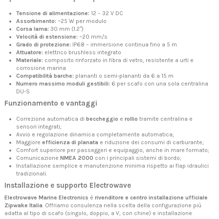
Tensione di alimentazione:
12 – 32 V DC
Assorbimento:
~25 W per modulo
Corsa lama:
30 mm (1.2″)
Velocità di estensione:
~20 mm/s
Grado di protezione:
IP68 – immersione continua fino a 5 m
Attuatore:
elettrico brushless integrato
Materiale:
composito rinforzato in fibra di vetro, resistente a urti e
corrosione marina
Compatibilità barche:
plananti o semi-plananti da 6 a 15 m
Numero massimo moduli gestibili:
6 per scafo con una sola centralina
DU-S
Funzionamento e vantaggi
Correzione automatica di
beccheggio
e
rollio
tramite centralina e
sensori integrati;
Avvio e regolazione dinamica completamente automatica;
Maggiore
efficienza di planata
e riduzione dei consumi di carburante;
Comfort superiore per passeggeri e equipaggio, anche in mare formato;
Comunicazione
NMEA 2000
con i principali sistemi di bordo;
Installazione semplice e manutenzione minima rispetto ai flap idraulici
tradizionali.
Installazione e supporto Electrowave
Electrowave Marine Electronics
è
rivenditore e centro installazione ufficiale
Zipwake Italia
. Offriamo consulenza nella scelta della configurazione più
adatta al tipo di scafo (singolo, doppio, a V, con chine) e installazione