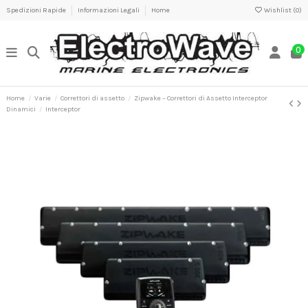
Spedizioni Rapide
Informazioni Legali
Home
Wishlist (
0
)
0
Home
Varie
Correttori di assetto
Zipwake – Correttori di Assetto Interceptor
Dinamici
Interceptor