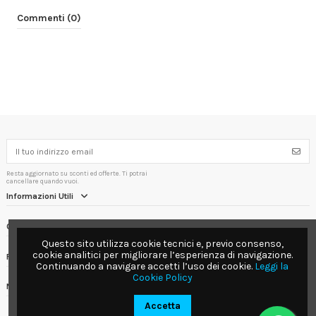
Commenti (0)
Resta aggiornato su sconti ed offerte. Ti potrai
cancellare quando vuoi.
Informazioni Utili
Contact us
Questo sito utilizza cookie tecnici e, previo consenso,
cookie analitici per migliorare l’esperienza di navigazione.
Follow us
Continuando a navigare accetti l’uso dei cookie.
Leggi la
Cookie Policy
Newsletter
Accetta