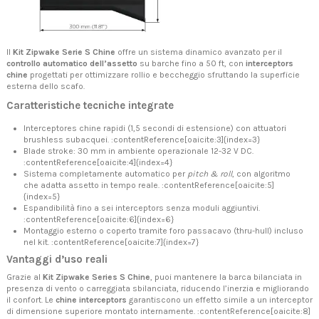
Il
Kit Zipwake Serie S Chine
offre un sistema dinamico avanzato per il
controllo automatico dell’assetto
su barche fino a 50 ft, con
interceptors
chine
progettati per ottimizzare rollio e beccheggio sfruttando la superficie
esterna dello scafo.
Caratteristiche tecniche integrate
Interceptores chine rapidi (1,5 secondi di estensione) con attuatori
brushless subacquei. :contentReference[oaicite:3]{index=3}
Blade stroke: 30 mm in ambiente operazionale 12-32 V DC.
:contentReference[oaicite:4]{index=4}
Sistema completamente automatico per
pitch & roll
, con algoritmo
che adatta assetto in tempo reale. :contentReference[oaicite:5]
{index=5}
Espandibilità fino a sei interceptors senza moduli aggiuntivi.
:contentReference[oaicite:6]{index=6}
Montaggio esterno o coperto tramite foro passacavo (thru-hull) incluso
nel kit. :contentReference[oaicite:7]{index=7}
Vantaggi d’uso reali
Grazie al
Kit Zipwake Series S Chine
, puoi mantenere la barca bilanciata in
presenza di vento o carreggiata sbilanciata, riducendo l’inerzia e migliorando
il confort. Le
chine interceptors
garantiscono un effetto simile a un interceptor
di dimensione superiore montato internamente. :contentReference[oaicite:8]