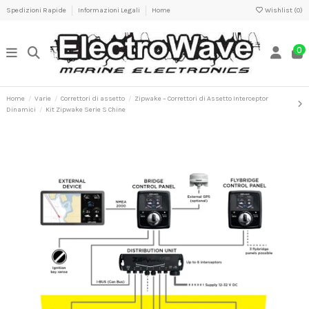
Spedizioni Rapide
Informazioni Legali
Home
Wishlist (
0
)
0
Home
Varie
Correttori di assetto
Zipwake – Correttori di Assetto Interceptor
Dinamici
Kit Zipwake Serie S Chine