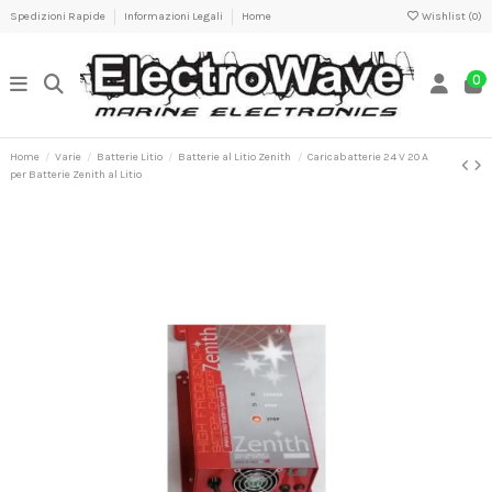
Spedizioni Rapide
Informazioni Legali
Home
Wishlist (
0
)
0
Home
Varie
Batterie Litio
Batterie al Litio Zenith
Caricabatterie 24 V 20 A
per Batterie Zenith al Litio