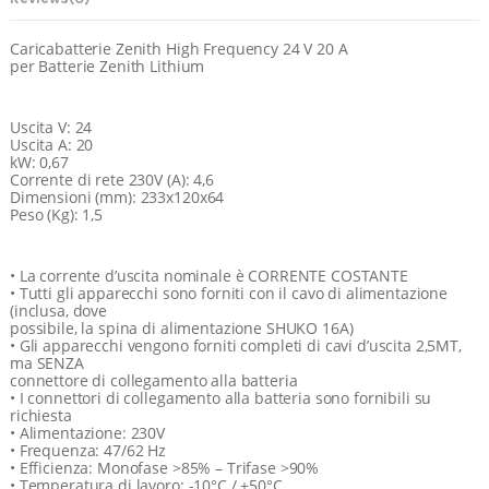
Caricabatterie Zenith High Frequency 24 V 20 A
per Batterie Zenith Lithium
Uscita V: 24
Uscita A: 20
kW: 0,67
Corrente di rete 230V (A): 4,6
Dimensioni (mm): 233x120x64
Peso (Kg): 1,5
• La corrente d’uscita nominale è CORRENTE COSTANTE
• Tutti gli apparecchi sono forniti con il cavo di alimentazione
(inclusa, dove
possibile, la spina di alimentazione SHUKO 16A)
• Gli apparecchi vengono forniti completi di cavi d’uscita 2,5MT,
ma SENZA
connettore di collegamento alla batteria
• I connettori di collegamento alla batteria sono fornibili su
richiesta
• Alimentazione: 230V
• Frequenza: 47/62 Hz
• Efficienza: Monofase >85% – Trifase >90%
• Temperatura di lavoro: -10°C / +50°C