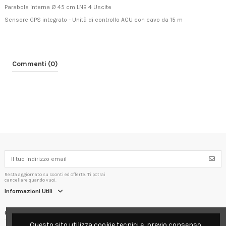
Parabola interna Ø 45 cm LNB 4 Uscite
Sensore GPS integrato - Unità di controllo ACU con cavo da 15 m
Commenti (0)
Resta aggiornato su sconti ed offerte. Ti potrai
cancellare quando vuoi.
Informazioni Utili
Contact us
Questo sito utilizza cookie tecnici e, previo consenso,