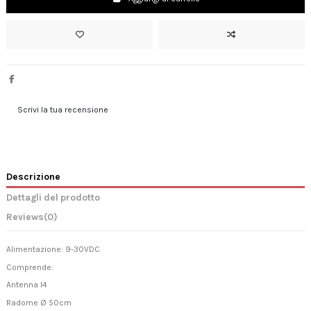
Scrivi la tua recensione
Descrizione
Dettagli del prodotto
Reviews
(0)
Alimentazione: 9-30VDC
Comprende:
Antenna I4
Radome Ø 50cm