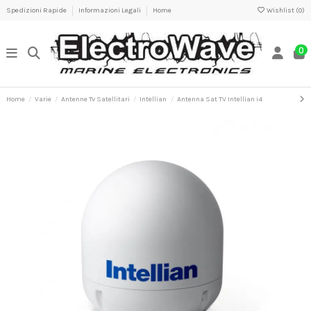
Spedizioni Rapide
Informazioni Legali
Home
Wishlist (
0
)
0
Home
Varie
Antenne Tv Satellitari
Intellian
Antenna Sat TV Intellian i4