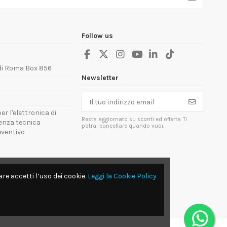
Follow us
 di Roma Box 856
Newsletter
er l'elettronica di
Resta aggiornato su sconti ed offerte. Ti
tenza tecnica
potrai cancellare quando vuoi.
reventivo
re accetti l’uso dei cookie.
Leggi la Cookie Policy