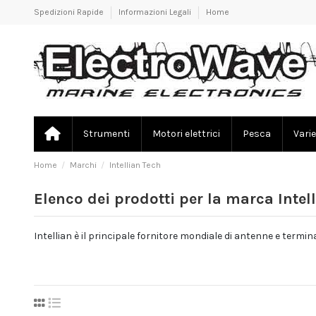
Spedizioni Rapide
Informazioni Legali
Home
Strumenti
Motori elettrici
Pesca
Varie
Home
Marchi
Intellian Tech
Elenco dei prodotti per la marca Intel
Intellian è il principale fornitore mondiale di antenne e termin