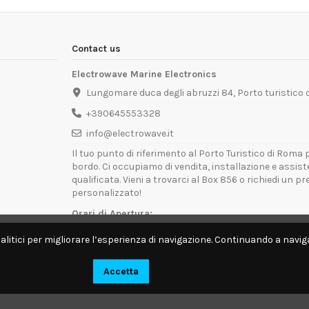
Contact us
Electrowave Marine Electronics
Lungomare duca degli abruzzi 84, Porto turistico
+390645553328
info@electrowave.it
Il tuo punto di riferimento al Porto Turistico di Roma p
bordo. Ci occupiamo di vendita, installazione e assis
qualificata. Vieni a trovarci al Box 856 o richiedi un p
personalizzato!
Orari di Apertura:
Lunedì - Venerdì: 09:00 - 13:00 / 14:00 - 18:00
alitici per migliorare l’esperienza di navigazione. Continuando a naviga
Disponibili per interventi tecnici direttamente a bordo.
Accetta