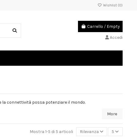
Wishlist (
0
)
Carrello
/
Empty
Accedi
he la connettività possa potenziare il mondo.
More
Mostra 1-5 di 5 articoli
Rilevanza
5