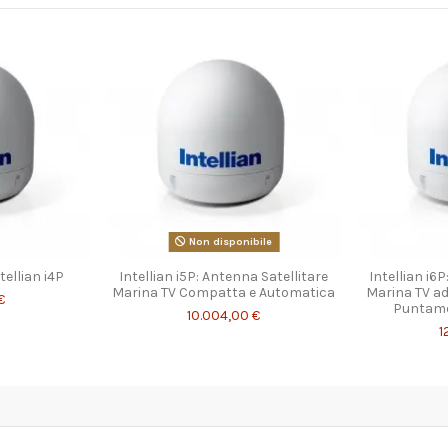
Non disponibile
ellian i4P
Intellian i5P: Antenna Satellitare
Intellian i6
Marina TV Compatta e Automatica
Marina TV ad
€
Puntame
10.004,00 €
1