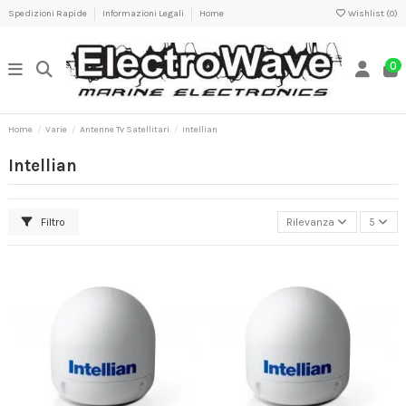
Spedizioni Rapide
Informazioni Legali
Home
Wishlist (
0
)
0
Home
Varie
Antenne Tv Satellitari
Intellian
Intellian
Filtro
Rilevanza
5