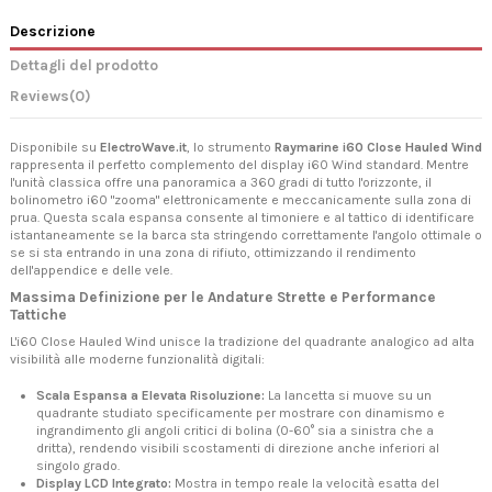
Descrizione
Dettagli del prodotto
Reviews
(0)
Disponibile su
ElectroWave.it
, lo strumento
Raymarine i60 Close Hauled Wind
rappresenta il perfetto complemento del display i60 Wind standard. Mentre
l'unità classica offre una panoramica a 360 gradi di tutto l'orizzonte, il
bolinometro i60 "zooma" elettronicamente e meccanicamente sulla zona di
prua. Questa scala espansa consente al timoniere e al tattico di identificare
istantaneamente se la barca sta stringendo correttamente l'angolo ottimale o
se si sta entrando in una zona di rifiuto, ottimizzando il rendimento
dell'appendice e delle vele.
Massima Definizione per le Andature Strette e Performance
Tattiche
L'i60 Close Hauled Wind unisce la tradizione del quadrante analogico ad alta
visibilità alle moderne funzionalità digitali:
Scala Espansa a Elevata Risoluzione:
La lancetta si muove su un
quadrante studiato specificamente per mostrare con dinamismo e
ingrandimento gli angoli critici di bolina (0-60° sia a sinistra che a
dritta), rendendo visibili scostamenti di direzione anche inferiori al
singolo grado.
Display LCD Integrato:
Mostra in tempo reale la velocità esatta del