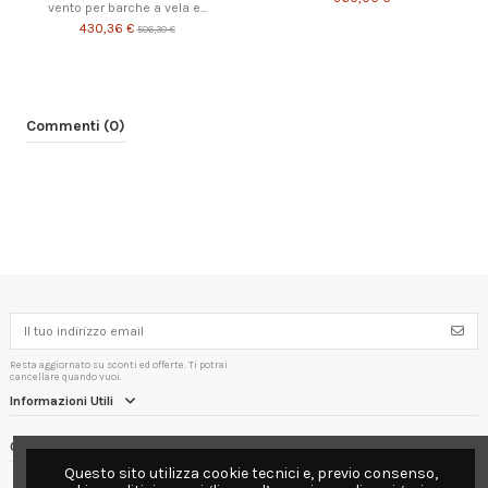
vento per barche a vela e...
430,36 €
506,30 €
Commenti (0)
Resta aggiornato su sconti ed offerte. Ti potrai
cancellare quando vuoi.
Informazioni Utili
Contact us
Questo sito utilizza cookie tecnici e, previo consenso,