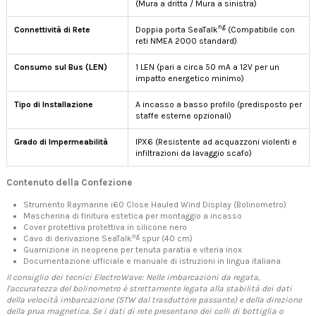
(Mura a dritta / Mura a sinistra)
ng
Connettività di Rete
Doppia porta SeaTalk
(Compatibile con
reti NMEA 2000 standard)
Consumo sul Bus (LEN)
1 LEN (pari a circa 50 mA a 12V per un
impatto energetico minimo)
Tipo di Installazione
A incasso a basso profilo (predisposto per
staffe esterne opzionali)
Grado di Impermeabilità
IPX6 (Resistente ad acquazzoni violenti e
infiltrazioni da lavaggio scafo)
Contenuto della Confezione
Strumento Raymarine i60 Close Hauled Wind Display (Bolinometro)
Mascherina di finitura estetica per montaggio a incasso
Cover protettiva protettiva in silicone nero
ng
Cavo di derivazione SeaTalk
spur (40 cm)
Guarnizione in neoprene per tenuta paratia e viteria inox
Documentazione ufficiale e manuale di istruzioni in lingua italiana
Il consiglio dei tecnici ElectroWave: Nelle imbarcazioni da regata,
l'accuratezza del bolinometro è strettamente legata alla stabilità dei dati
della velocità imbarcazione (STW dal trasduttore passante) e della direzione
della prua magnetica. Se i dati di rete presentano dei colli di bottiglia o