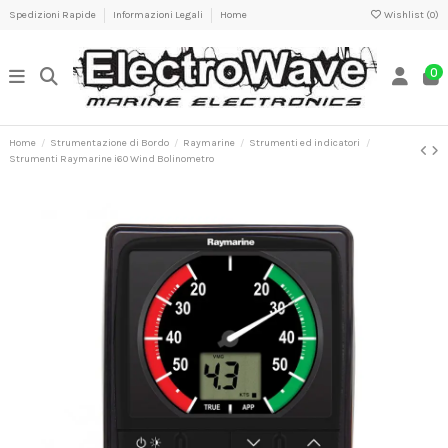
Spedizioni Rapide
Informazioni Legali
Home
Wishlist (
0
)
0
Home
Strumentazione di Bordo
Raymarine
Strumenti ed indicatori
Strumenti Raymarine i60 Wind Bolinometro