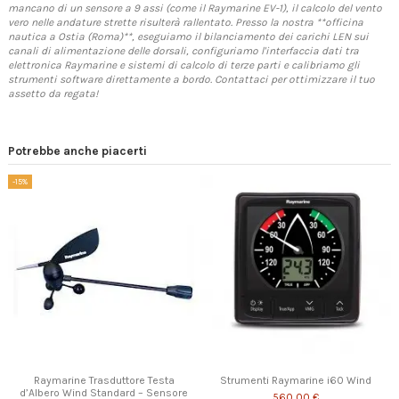
mancano di un sensore a 9 assi (come il Raymarine EV-1), il calcolo del vento
vero nelle andature strette risulterà rallentato. Presso la nostra **officina
nautica a Ostia (Roma)**, eseguiamo il bilanciamento dei carichi LEN sui
canali di alimentazione delle dorsali, configuriamo l'interfaccia dati tra
elettronica Raymarine e sistemi di calcolo di terze parti e calibriamo gli
strumenti software direttamente a bordo. Contattaci per ottimizzare il tuo
assetto da regata!
Potrebbe anche piacerti
-15%
Raymarine Trasduttore Testa
Strumenti Raymarine i60 Wind
d’Albero Wind Standard – Sensore
560,00 €