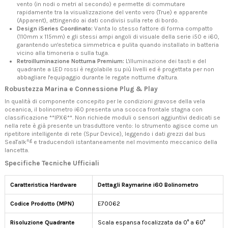
vento (in nodi o metri al secondo) e permette di commutare
rapidamente tra la visualizzazione del vento vero (True) e apparente
(Apparent), attingendo ai dati condivisi sulla rete di bordo.
Design iSeries Coordinato:
Vanta lo stesso fattore di forma compatto
(110mm x 115mm) e gli stessi ampi angoli di visuale della serie i50 e i60,
garantendo un'estetica simmetrica e pulita quando installato in batteria
vicino alla timoneria o sulla tuga.
Retroilluminazione Notturna Premium:
L'illuminazione dei tasti e del
quadrante a LED rossi è regolabile su più livelli ed è progettata per non
abbagliare l'equipaggio durante le regate notturne d'altura.
Robustezza Marina e Connessione Plug & Play
In qualità di componente concepito per le condizioni gravose della vela
oceanica, il bolinometro i60 presenta una scocca frontale stagna con
classificazione **IPX6**. Non richiede moduli o sensori aggiuntivi dedicati se
nella rete è già presente un trasduttore vento: lo strumento agisce come un
ripetitore intelligente di rete (Spur Device), leggendo i dati grezzi dal bus
ng
SeaTalk
e traducendoli istantaneamente nel movimento meccanico della
lancetta.
Specifiche Tecniche Ufficiali
Caratteristica Hardware
Dettagli Raymarine i60 Bolinometro
Codice Prodotto (MPN)
E70062
Risoluzione Quadrante
Scala espansa focalizzata da 0° a 60°