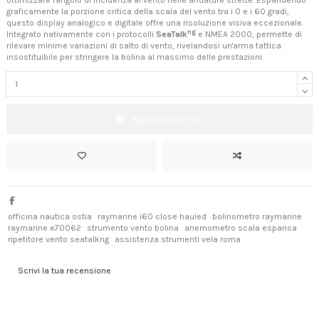
ottimizzare l'angolo di incidenza al vento nelle andature strette. Espandendo
graficamente la porzione critica della scala del vento tra i 0 e i 60 gradi,
questo display analogico e digitale offre una risoluzione visiva eccezionale.
ng
Integrato nativamente con i protocolli
SeaTalk
e NMEA 2000, permette di
rilevare minime variazioni di salto di vento, rivelandosi un'arma tattica
insostituibile per stringere la bolina al massimo delle prestazioni.
Aggiungi al carrello
officina nautica ostia
raymarine i60 close hauled
bolinometro raymarine
raymarine e70062
strumento vento bolina
anemometro scala espansa
ripetitore vento seatalkng
assistenza strumenti vela roma
Scrivi la tua recensione