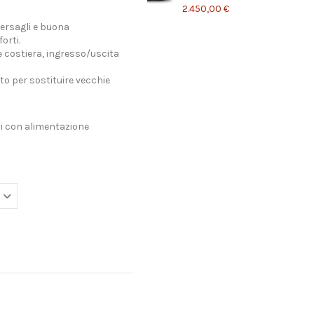
2.450,00 €
ersagli e buona
orti.
e costiera, ingresso/uscita
o per sostituire vecchie
i con alimentazione