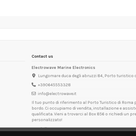
Contact us
Electrowave Marine Electronics
Lungomare duca degli abruzzi 84, Porto turistico
+390645553328
info@electrowave.it
Il tuo punto di riferimento al Porto Turistico di Roma p
bordo. Ci occupiamo di vendita, installazione e assis
qualificata. Vieni a trovarci al Box 856 o richiedi un p
personalizzato!
Orari di Apertura: