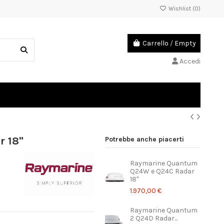
Wishlist (
0
)
Carrello
/
Empty
Accedi
 18"
Potrebbe anche piacerti
Raymarine Quantum
Q24W e Q24C Radar
18"
1.970,00 €
Raymarine Quantum
2 Q24D Radar...