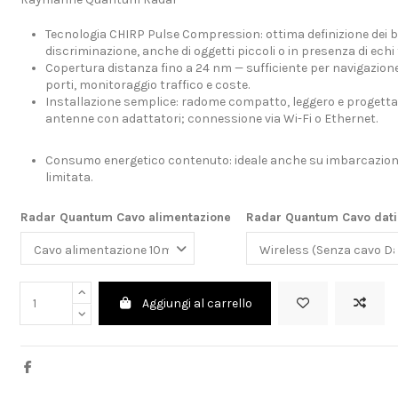
Tecnologia CHIRP Pulse Compression: ottima definizione dei b
discriminazione, anche di oggetti piccoli o in presenza di echi f
Copertura distanza fino a 24 nm — sufficiente per navigazion
porti, monitoraggio traffico e coste.
Installazione semplice: radome compatto, leggero e progettat
antenne con adattatori; connessione via Wi-Fi o Ethernet.
Consumo energetico contenuto: ideale anche su imbarcazion
limitata.
Radar Quantum Cavo alimentazione
Radar Quantum Cavo dati
Aggiungi al carrello