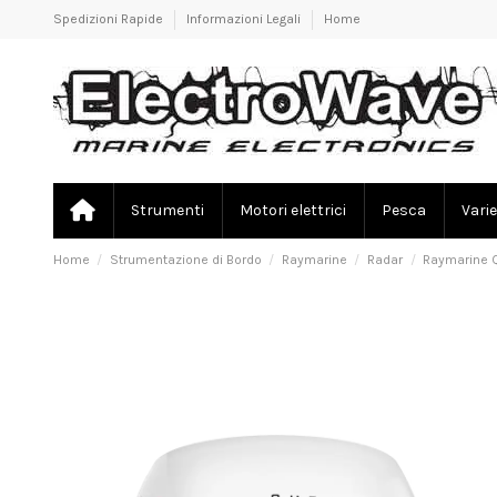
Spedizioni Rapide
Informazioni Legali
Home
Strumenti
Motori elettrici
Pesca
Varie
Home
Strumentazione di Bordo
Raymarine
Radar
Raymarine 