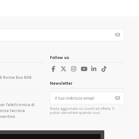
Follow us
 di Roma Box 856
Newsletter
er l'elettronica di
Resta aggiornato su sconti ed offerte. Ti
tenza tecnica
potrai cancellare quando vuoi.
reventivo