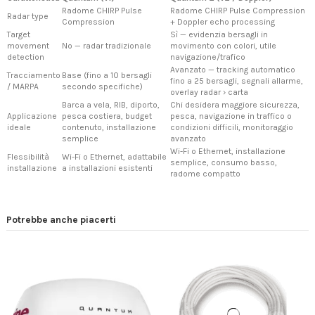
Radome CHIRP Pulse
Radome CHIRP Pulse Compression
Radar type
Compression
+ Doppler echo processing
Target
Sì — evidenzia bersagli in
movement
No — radar tradizionale
movimento con colori, utile
detection
navigazione/trafico
Avanzato — tracking automatico
Tracciamento
Base (fino a 10 bersagli
fino a 25 bersagli, segnali allarme,
/ MARPA
secondo specifiche)
overlay radar › carta
Barca a vela, RIB, diporto,
Chi desidera maggiore sicurezza,
Applicazione
pesca costiera, budget
pesca, navigazione in traffico o
ideale
contenuto, installazione
condizioni difficili, monitoraggio
semplice
avanzato
Wi-Fi o Ethernet, installazione
Flessibilità
Wi-Fi o Ethernet, adattabile
semplice, consumo basso,
installazione
a installazioni esistenti
radome compatto
Potrebbe anche piacerti