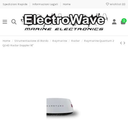
Spedizioni Rapide
Informazioni Legali
Home
Wishlist (
0
)
0
Home
Strumentazione di Bordo
Raymarine
Radar
Raymarine Quantum 2
Q24D Radar Doppler 18"