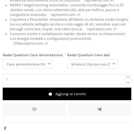
evidenzia velocemente rischi di collisione.
raymarine.com
+1
MARPA / target tracking automatico: consente monitoraggio fino a 25
obiettivi navali, con stima rotta/velocità, utile per traffico, pesca e
navigazione avanzata.
raymarine.com
+1
Copertura e flessibilità: rilevazione affidabile su distanze medio-lunghe,
ma eccellente dettaglio anche a corto raggio (6 m), sensibile a piccoli
bersagli come boe, kayak, marcatori pesca.
raymarine.com
+1
Consumo ridotto e installazione rapida: ideale anche su imbarcazioni
con energia limitata o configurazioni preesistenti.
100bestprice.com
+1
Radar Quantum Cavo alimentazione
Radar Quantum Cavo dati
Aggiungi al carrello