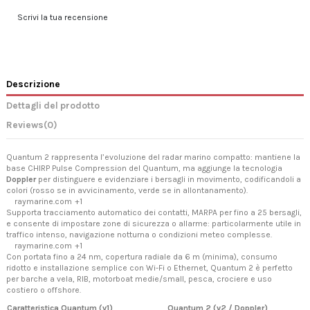
Scrivi la tua recensione
Descrizione
Dettagli del prodotto
Reviews
(0)
Quantum 2 rappresenta l’evoluzione del radar marino compatto: mantiene la
base CHIRP Pulse Compression del Quantum, ma aggiunge la tecnologia
Doppler
per distinguere e evidenziare i bersagli in movimento, codificandoli a
colori (rosso se in avvicinamento, verde se in allontanamento).
raymarine.com
+1
Supporta tracciamento automatico dei contatti, MARPA per fino a 25 bersagli,
e consente di impostare zone di sicurezza o allarme: particolarmente utile in
traffico intenso, navigazione notturna o condizioni meteo complesse.
raymarine.com
+1
Con portata fino a 24 nm, copertura radiale da 6 m (minima), consumo
ridotto e installazione semplice con Wi-Fi o Ethernet, Quantum 2 è perfetto
per barche a vela, RIB, motorboat medie/small, pesca, crociere e uso
costiero o offshore.
Caratteristica
Quantum (v1)
Quantum 2 (v2 / Doppler)