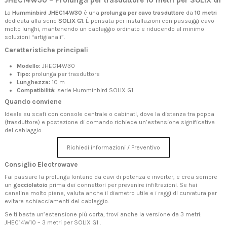
JHEC14W30 – Prolunga per trasduttore 10 metri per SOLIX G1
La
Humminbird JHEC14W30
è una
prolunga per cavo trasduttore
da
10 metri
dedicata alla serie
SOLIX G1
. È pensata per installazioni con passaggi cavo
molto lunghi, mantenendo un cablaggio ordinato e riducendo al minimo
soluzioni “artigianali”.
Caratteristiche principali
Modello:
JHEC14W30
Tipo:
prolunga per trasduttore
Lunghezza:
10 m
Compatibilità:
serie Humminbird SOLIX G1
Quando conviene
Ideale su scafi con console centrale o cabinati, dove la distanza tra poppa
(trasduttore) e postazione di comando richiede un’estensione significativa
del cablaggio.
Richiedi informazioni / Preventivo
Consiglio Electrowave
Fai passare la prolunga lontano da cavi di potenza e inverter, e crea sempre
un
gocciolatoio
prima dei connettori per prevenire infiltrazioni. Se hai
canaline molto piene, valuta anche il diametro utile e i raggi di curvatura per
evitare schiacciamenti del cablaggio.
Se ti basta un’estensione più corta, trovi anche la versione da 3 metri:
JHEC14W10 – 3 metri per SOLIX G1
.