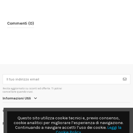
Commenti (0)
Resta aggiornato su sconti ed offerte. Ti potrai
cancellare quando vuoi.
Informazioni Utili
Contact us
Questo sito utilizza cookie tecnici e, previo consenso,
cookie analitici per migliorare l’esperienza di navigazione.
Follow us
Continuando a navigare accetti l’uso dei cookie.
Leggi la
Cookie Policy