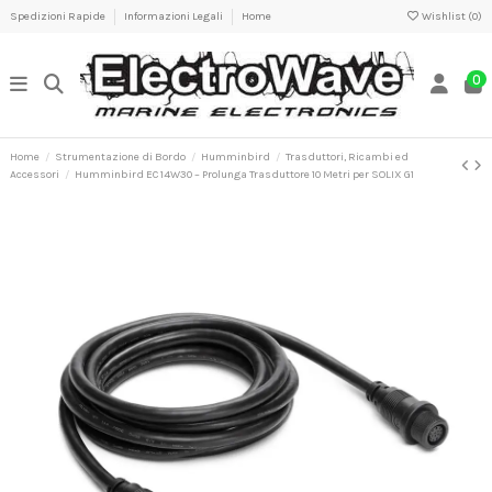
Spedizioni Rapide
Informazioni Legali
Home
Wishlist (
0
)
0
Home
Strumentazione di Bordo
Humminbird
Trasduttori, Ricambi ed
Accessori
Humminbird EC 14W30 – Prolunga Trasduttore 10 Metri per SOLIX G1