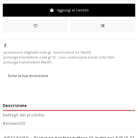
Aggiungi al carrello
accessorio originale solix g1
humminbird ec 14w30
prolunga trasduttore solix g1 10
cavo estensione sonar solix 10m
prolunga humminbird 14w30
Scrivi la tua recensione
Descrizione
Dettagli del prodotto
Reviews
(0)