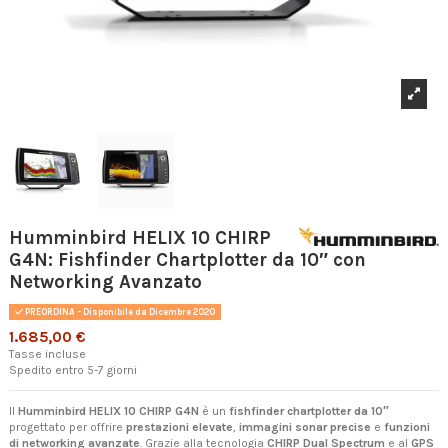
Humminbird HELIX 10 CHIRP
G4N: Fishfinder Chartplotter da 10″ con
Networking Avanzato
PREORDINA - Disponibile da Dicembre 2020
1.685,00 €
Tasse incluse
Spedito entro 5-7 giorni
Il
Humminbird HELIX 10 CHIRP G4N
è un
fishfinder chartplotter da 10″
progettato per offrire
prestazioni elevate
,
immagini sonar precise
e
funzioni
di networking avanzate
. Grazie alla tecnologia
CHIRP Dual Spectrum
e al
GPS