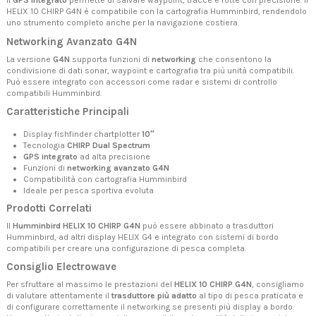
Il
GPS integrato
permette di salvare waypoint, tracce e rotte con precisione. Il
HELIX 10 CHIRP G4N è compatibile con la cartografia Humminbird, rendendolo
uno strumento completo anche per la navigazione costiera.
Networking Avanzato G4N
La versione
G4N
supporta funzioni di
networking
che consentono la
condivisione di dati sonar, waypoint e cartografia tra più unità compatibili.
Può essere integrato con accessori come radar e sistemi di controllo
compatibili Humminbird.
Caratteristiche Principali
Display fishfinder chartplotter
10″
Tecnologia
CHIRP Dual Spectrum
GPS integrato
ad alta precisione
Funzioni di
networking avanzato G4N
Compatibilità con cartografia Humminbird
Ideale per pesca sportiva evoluta
Prodotti Correlati
Il
Humminbird HELIX 10 CHIRP G4N
può essere abbinato a
trasduttori
Humminbird
, ad altri
display HELIX G4
e integrato con sistemi di bordo
compatibili per creare una configurazione di pesca completa.
Consiglio Electrowave
Per sfruttare al massimo le prestazioni del
HELIX 10 CHIRP G4N
, consigliamo
di valutare attentamente il
trasduttore più adatto
al tipo di pesca praticata e
di configurare correttamente il networking se presenti più display a bordo.