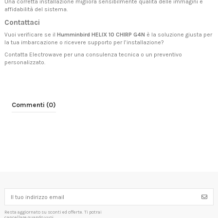
Una corretta installazione migliora sensibilmente qualità delle immagini e
affidabilità del sistema.
Contattaci
Vuoi verificare se il
Humminbird HELIX 10 CHIRP G4N
è la soluzione giusta per
la tua imbarcazione o ricevere supporto per l’installazione?
Contatta Electrowave
per una consulenza tecnica o un preventivo
personalizzato.
Commenti (0)
Resta aggiornato su sconti ed offerte. Ti potrai
cancellare quando vuoi.