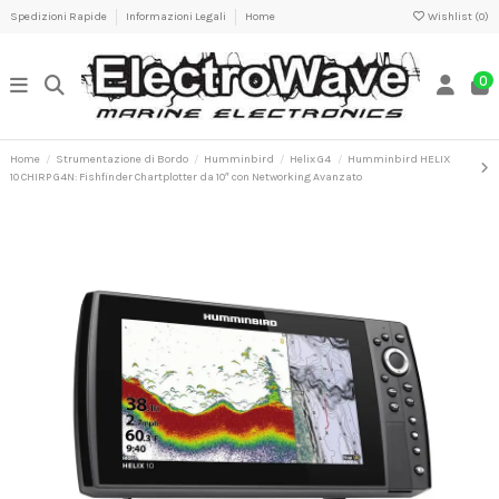
Spedizioni Rapide
Informazioni Legali
Home
Wishlist (
0
)
0
Home
Strumentazione di Bordo
Humminbird
Helix G4
Humminbird HELIX
10 CHIRP G4N: Fishfinder Chartplotter da 10″ con Networking Avanzato