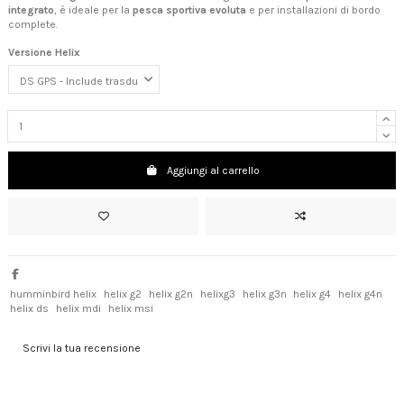
integrato
, è ideale per la
pesca sportiva evoluta
e per installazioni di bordo
complete.
Versione Helix
Aggiungi al carrello
humminbird helix
helix g2
helix g2n
helixg3
helix g3n
helix g4
helix g4n
helix ds
helix mdi
helix msi
Scrivi la tua recensione