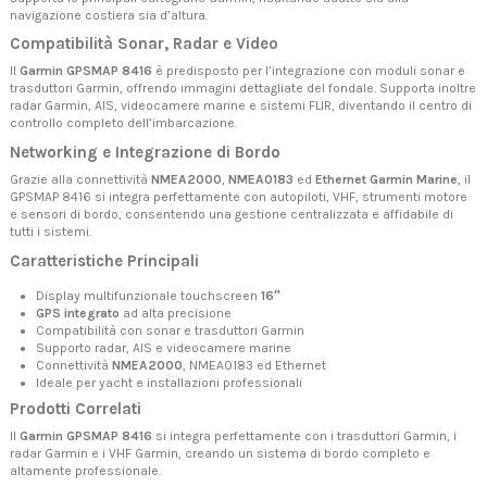
navigazione costiera sia d’altura.
Compatibilità Sonar, Radar e Video
Il
Garmin GPSMAP 8416
è predisposto per l’integrazione con moduli sonar e
trasduttori Garmin, offrendo immagini dettagliate del fondale. Supporta inoltre
radar Garmin, AIS, videocamere marine e sistemi FLIR, diventando il centro di
controllo completo dell’imbarcazione.
Networking e Integrazione di Bordo
Grazie alla connettività
NMEA2000
,
NMEA0183
ed
Ethernet Garmin Marine
, il
GPSMAP 8416 si integra perfettamente con autopiloti, VHF, strumenti motore
e sensori di bordo, consentendo una gestione centralizzata e affidabile di
tutti i sistemi.
Caratteristiche Principali
Display multifunzionale touchscreen
16″
GPS integrato
ad alta precisione
Compatibilità con sonar e trasduttori Garmin
Supporto radar, AIS e videocamere marine
Connettività
NMEA2000
, NMEA0183 ed Ethernet
Ideale per yacht e installazioni professionali
Prodotti Correlati
Il
Garmin GPSMAP 8416
si integra perfettamente con i
trasduttori Garmin
, i
radar Garmin
e i
VHF Garmin
, creando un sistema di bordo completo e
altamente professionale.