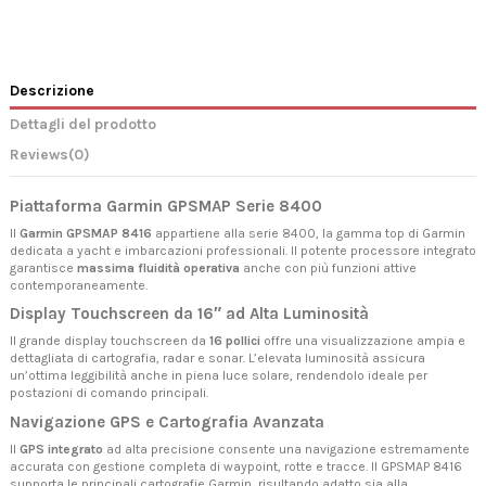
Descrizione
Dettagli del prodotto
Reviews
(0)
Piattaforma Garmin GPSMAP Serie 8400
Il
Garmin GPSMAP 8416
appartiene alla serie 8400, la gamma top di Garmin
dedicata a yacht e imbarcazioni professionali. Il potente processore integrato
garantisce
massima fluidità operativa
anche con più funzioni attive
contemporaneamente.
Display Touchscreen da 16″ ad Alta Luminosità
Il grande display touchscreen da
16 pollici
offre una visualizzazione ampia e
dettagliata di cartografia, radar e sonar. L’elevata luminosità assicura
un’ottima leggibilità anche in piena luce solare, rendendolo ideale per
postazioni di comando principali.
Navigazione GPS e Cartografia Avanzata
Il
GPS integrato
ad alta precisione consente una navigazione estremamente
accurata con gestione completa di waypoint, rotte e tracce. Il GPSMAP 8416
supporta le principali cartografie Garmin, risultando adatto sia alla