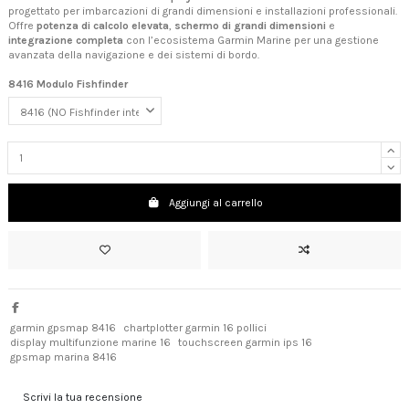
progettato per imbarcazioni di grandi dimensioni e installazioni professionali.
Offre
potenza di calcolo elevata
,
schermo di grandi dimensioni
e
integrazione completa
con l’ecosistema Garmin Marine per una gestione
avanzata della navigazione e dei sistemi di bordo.
8416 Modulo Fishfinder
Aggiungi al carrello
garmin gpsmap 8416
chartplotter garmin 16 pollici
display multifunzione marine 16
touchscreen garmin ips 16
gpsmap marina 8416
Scrivi la tua recensione