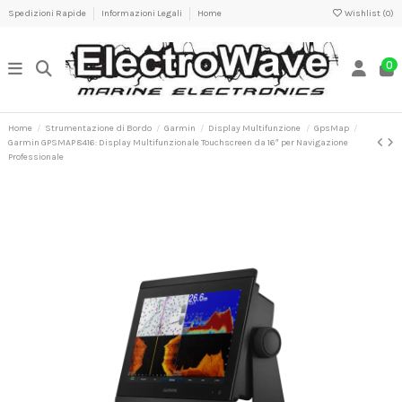
Spedizioni Rapide
Informazioni Legali
Home
Wishlist (
0
)
0
Home
Strumentazione di Bordo
Garmin
Display Multifunzione
GpsMap
Garmin GPSMAP 8416: Display Multifunzionale Touchscreen da 16″ per Navigazione
Professionale